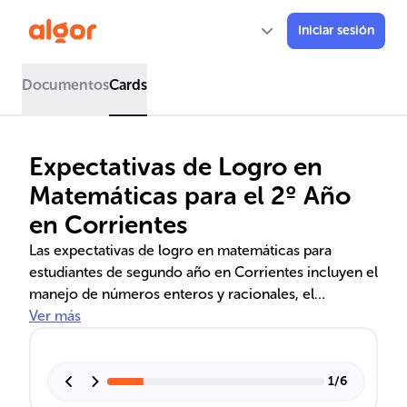
Iniciar sesión
Documentos
Cards
Expectativas de Logro en
Matemáticas para el 2º Año
en Corrientes
Las expectativas de logro en matemáticas para
estudiantes de segundo año en Corrientes incluyen el
manejo de números enteros y racionales, el
desarrollo de habilidades en álgebra y funciones, y la
Ver más
comprensión de conceptos geométricos y de
medida. Además, se enfatiza la importancia de la
probabilidad y la estadística para el análisis de datos y
1
/
6
la toma de decisiones. El currículo busca fomentar el