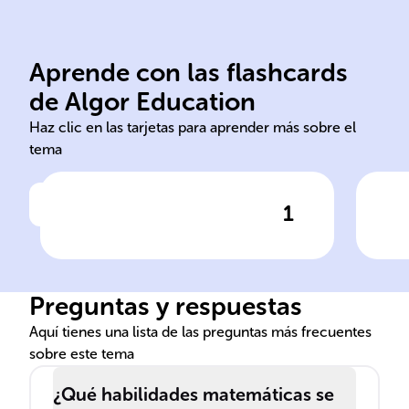
exactos o aproximados.
coh
Aprende con las flashcards
fracciones y decimales,
mat
de Algor Education
Resolver problemas con
Com
Haz clic en las tarjetas para aprender más sobre el
tema
1
Haz clic para comprobar la respuesta
Ha
Operaciones con números
Int
racionales
de 
Preguntas y respuestas
Aquí tienes una lista de las preguntas más frecuentes
sobre este tema
¿Qué habilidades matemáticas se