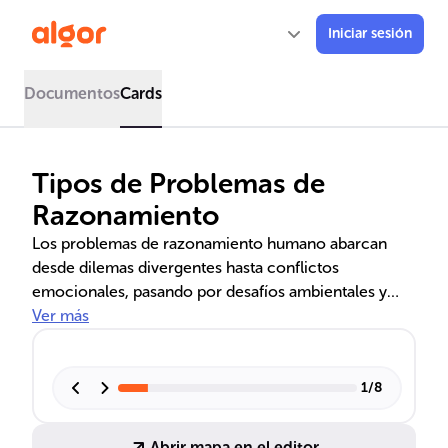
Iniciar sesión
Documentos
Cards
Tipos de Problemas de
Razonamiento
Los problemas de razonamiento humano abarcan
desde dilemas divergentes hasta conflictos
emocionales, pasando por desafíos ambientales y
turísticos. Se exploran métodos como la resolución
Ver más
por analogía y se enfatiza la importancia del turismo
sostenible para mitigar el impacto ambiental,
promoviendo prácticas responsables y la
1
/
8
conservación de recursos.
Abrir mapa en el editor