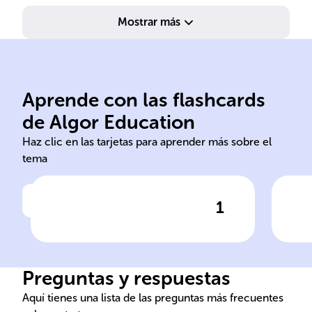
Mostrar más
probabilidad y estadística.
for
evidencia, usando
dad
Aprende con las flashcards
probables a partir de
nec
de Algor Education
Inferir conclusiones
Der
Haz clic en las tarjetas para aprender más sobre el
tema
1
Haz clic para comprobar la respuesta
Ha
Problemas de razonamiento
Pro
inductivo
ded
Preguntas y respuestas
Aquí tienes una lista de las preguntas más frecuentes