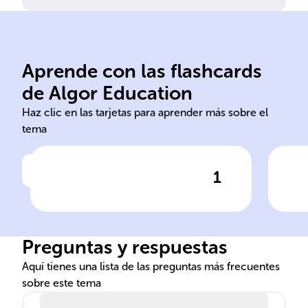
Aprende con las flashcards
de Algor Education
Hilda Taba Ralph Tyler
Hil
Haz clic en las tarjetas para aprender más sobre el
tema
1
Haz clic para comprobar la respuesta
Ha
Los enfoques de ______ y
___
______ son considerados
imp
fundamentales en la teoría
las
Preguntas y respuestas
de la educación.
en 
pro
Aquí tienes una lista de las preguntas más frecuentes
sobre este tema
___
cur