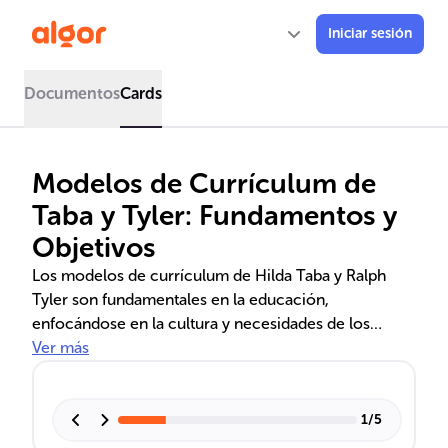
Iniciar sesión
Documentos
Cards
Modelos de Currículum de
Taba y Tyler: Fundamentos y
Objetivos
Los modelos de currículum de Hilda Taba y Ralph
Tyler son fundamentales en la educación,
enfocándose en la cultura y necesidades de los
estudiantes. Taba propone un enfoque sociocultural
Ver más
e inductivo, mientras que Tyler se centra en objetivos
de aprendizaje específicos y su evaluación. Ambos
modelos han influenciado la planificación y
1
/
5
evaluación curricular, integrando teorías de