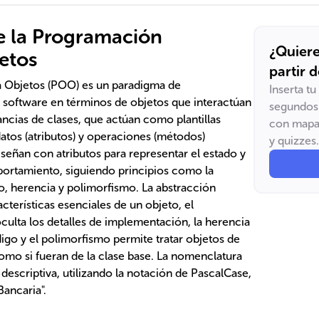
 la Programación
¿Quiere
etos
partir 
 Objetos (POO) es un paradigma de
Inserta t
software en términos de objetos que interactúan
segundos 
tancias de clases, que actúan como plantillas
con mapas
datos (atributos) y operaciones (métodos)
y quizzes.
iseñan con atributos para representar el estado y
portamiento, siguiendo principios como la
, herencia y polimorfismo. La abstracción
cterísticas esenciales de un objeto, el
ulta los detalles de implementación, la herencia
ódigo y el polimorfismo permite tratar objetos de
como si fueran de la clase base. La nomenclatura
 descriptiva, utilizando la notación de PascalCase,
ancaria".