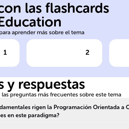
on las flashcards
d
de
 Education
clases
U
s para aprender más sobre el tema
1
2
respuesta
Haz clic para comprobar la respuesta
Haz clic
En POO, los
Ti
objetos son
d
instancias de
U
 y respuestas
______, que
incluyen datos y
de las preguntas más frecuentes sobre este tema
operaciones
encapsulados.
ndamentales rigen la Programación Orientada a 
ses en este paradigma?