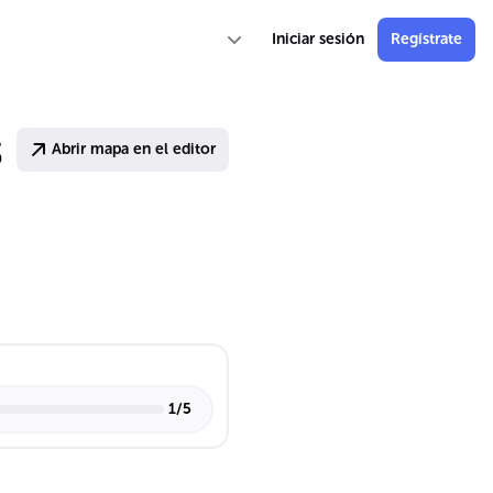
Iniciar sesión
Regístrate
s
Abrir mapa en el editor
1
/
5