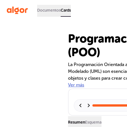
Documentos
Cards
Programaci
(POO)
La Programación Orientada a
Modelado (UML) son esenciale
objetos y clases para crear c
UML ayuda a visualizar la es
Ver más
través de diversos diagramas
desarrolladores y stakeholde
Resumen
Esquema