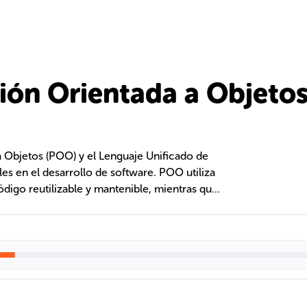
ón Orientada a Objeto
 Objetos (POO) y el Lenguaje Unificado de
s en el desarrollo de software. POO utiliza
ódigo reutilizable y mantenible, mientras que
tructura y comportamiento de los sistemas a
, facilitando la comunicación entre
rs.