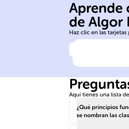
Aprende c
de Algor
Programación
Haz clic en las tarjeta
Haz clic para comprobar la 
La ______
Orientada a
Objetos es un
Preguntas
paradigma que
utiliza objetos
Aquí tienes una lista 
que interactúan
para modelar
¿Qué principios fu
software.
se nombran las cla