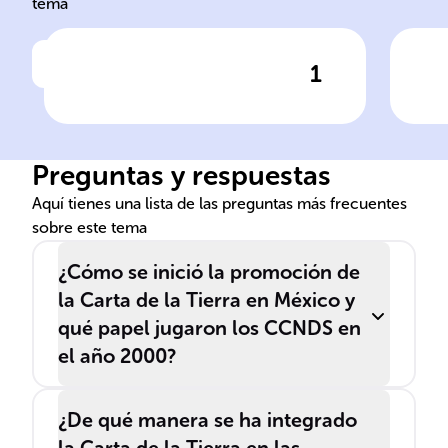
tema
1
Haz clic para comprobar la respuesta
Ha
La ______ de la Tierra es un
Los
documento que busca guiar
Des
hacia una sociedad global
___
Preguntas y respuestas
equitativa y sostenible, y
imp
comenzó a promoverse en
la 
Aquí tienes una lista de las preguntas más frecuentes
sobre este tema
______ desde 1998.
uti
¿Cómo se inició la promoción de
la Carta de la Tierra en México y
qué papel jugaron los CCNDS en
el año 2000?
¿De qué manera se ha integrado