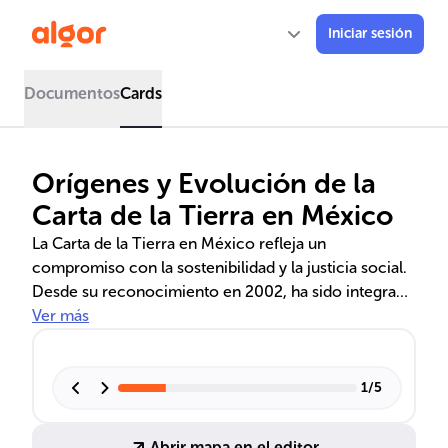
Iniciar sesión
Documentos
Cards
Orígenes y Evolución de la
Carta de la Tierra en México
La Carta de la Tierra en México refleja un
compromiso con la sostenibilidad y la justicia social.
Desde su reconocimiento en 2002, ha sido integrada
en políticas ambientales y programas educativos,
Ver más
alcanzando una difusión significativa a través de
traducciones a lenguas indígenas y adaptaciones para
jóvenes. Su influencia se extiende al sector
1
/
5
empresarial y gubernamental, con un apoyo
creciente que promueve un desarrollo sostenible
Abrir mapa en el editor