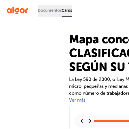
Documentos
Cards
Mapa conc
CLASIFICA
SEGÚN SU
La Ley 590 de 2000, o 'Ley M
micro, pequeñas y medianas 
como número de trabajadores,
empresas y otorgar beneficio
Ver más
impulsa el sector económico
ingresos en el RUES para acc