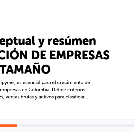
eptual y resúmen
CIÓN DE EMPRESAS
 TAMAÑO
ipyme', es esencial para el crecimiento de
empresas en Colombia. Define criterios
 ventas brutas y activos para clasificar
s. Con modificaciones hasta 2011, esta ley
 y requiere que las empresas reporten
eder a incentivos.