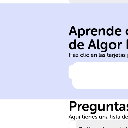
servicios
Aprende c
comerciales
industriales
de Algor
agropecuarias
Haz clic en las tarjeta
Haz clic para comprobar la 
Según la 'Ley
Mipyme', las
empresas se
Preguntas
definen como
unidades
Aquí tienes una lista 
económicas en
actividades