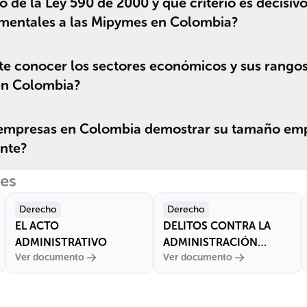
o de la Ley 590 de 2000 y qué criterio es decisivo
por el valor de
cl
mentales a las Mipymes en Colombia?
______ ______
em
anuales.
te conocer los sectores económicos y sus rangos
en Colombia?
mpresas en Colombia demostrar su tamaño empr
ante?
res
Derecho
Derecho
EL ACTO
DELITOS CONTRA LA
ADMINISTRATIVO
ADMINISTRACIÓN
Ver documento
Ver documento
PÚBLICA EN COLOMBIA