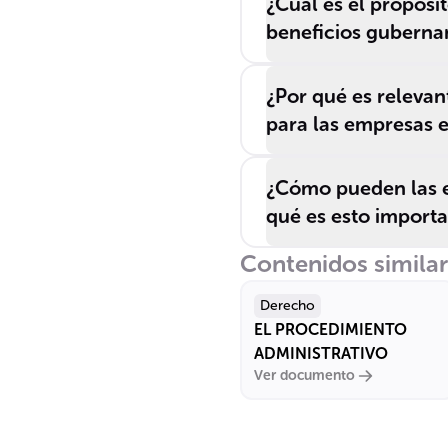
¿Cuál es el propósit
______, ______,
beneficios guberna
______ o de
______.
¿Por qué es relevan
para las empresas 
¿Cómo pueden las e
qué es esto import
Contenidos simila
Derecho
EL PROCEDIMIENTO
ADMINISTRATIVO
Ver documento