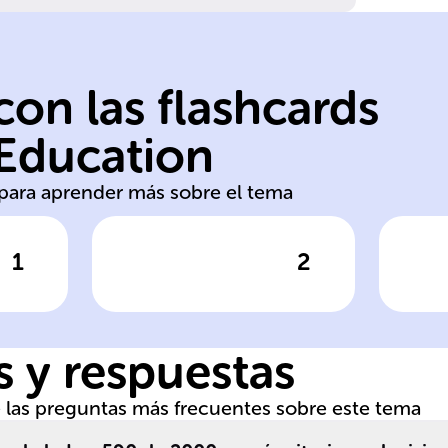
on las flashcards
 Education
ventas brutas
1
s para aprender más sobre el tema
1
2
respuesta
Haz clic para comprobar la respuesta
Haz clic
Para recibir
La
beneficios del
fu
Gobierno, el
en
 y respuestas
tamaño
la
empresarial se
G
de las preguntas más frecuentes sobre este tema
determina
Na
principalmente
lo