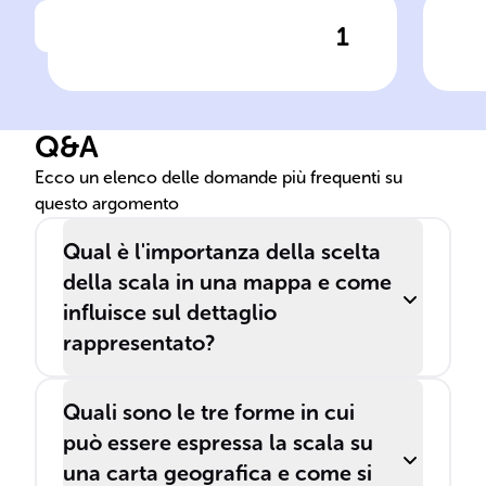
1
Clicca per vedere la risposta
La ______ è una disciplina
Il 
che si dedica alla
sca
realizzazione di mappe e
car
Q&A
carte geografiche.
are
bid
Ecco un elenco delle domande più frequenti su
questo argomento
Qual è l'importanza della scelta
della scala in una mappa e come
influisce sul dettaglio
rappresentato?
Quali sono le tre forme in cui
può essere espressa la scala su
una carta geografica e come si