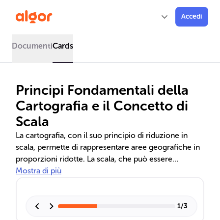
Accedi
Documenti
Cards
Principi Fondamentali della
Cartografia e il Concetto di
Scala
La cartografia, con il suo principio di riduzione in
scala, permette di rappresentare aree geografiche in
proporzioni ridotte. La scala, che può essere
numerica, grafica o verbale, è fondamentale per
Mostra di più
determinare il livello di dettaglio di una mappa,
influenzando la quantità di informazioni trasmesse e
la leggibilità.
1
/
3