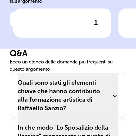
sull'argomento
1
Clicca per vedere la risposta
Data e luogo di nascita di
Dat
Raffaello
Raf
Q&A
Ecco un elenco delle domande più frequenti su
questo argomento
Quali sono stati gli elementi
chiave che hanno contribuito
alla formazione artistica di
Raffaello Sanzio?
In che modo "Lo Sposalizio della