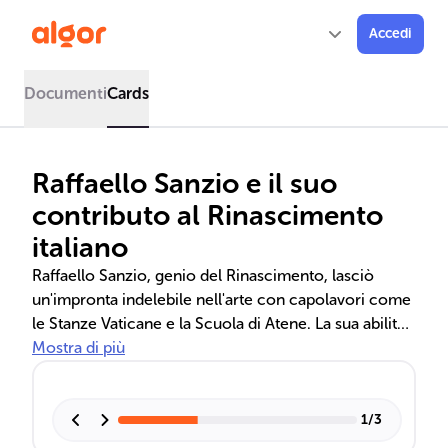
Accedi
Documenti
Cards
Raffaello Sanzio e il suo
contributo al Rinascimento
italiano
Raffaello Sanzio, genio del Rinascimento, lasciò
un'impronta indelebile nell'arte con capolavori come
le Stanze Vaticane e la Scuola di Atene. La sua abilità
nel fondere bellezza naturale e creazione artistica è
Mostra di più
evidente nelle sue opere, che continuano ad
affascinare per la loro armonia e perfezione tecnica.
1
/
3