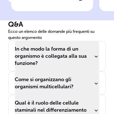
Clicca per vedere la risposta
Morfologia funzionale
Ese
ucc
Q&A
Ecco un elenco delle domande più frequenti su
questo argomento
In che modo la forma di un
organismo è collegata alla sua
funzione?
Come si organizzano gli
organismi multicellulari?
Qual è il ruolo delle cellule
staminali nel differenziamento