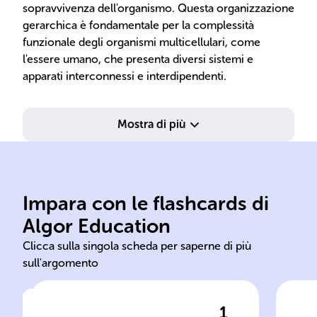
sopravvivenza dell'organismo. Questa organizzazione
gerarchica è fondamentale per la complessità
funzionale degli organismi multicellulari, come
l'essere umano, che presenta diversi sistemi e
apparati interconnessi e interdipendenti.
Mostra di più
per specifiche funzioni.
Impara con le flashcards di
ottimizzata degli organismi
per 
Algor Education
Studio della forma
For
Clicca sulla singola scheda per saperne di più
sull'argomento
1