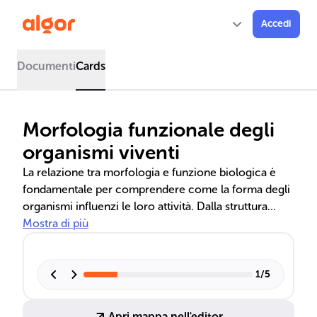
Accedi
Documenti
Cards
Morfologia funzionale degli
organismi viventi
La relazione tra morfologia e funzione biologica è
fondamentale per comprendere come la forma degli
organismi influenzi le loro attività. Dalla struttura
cellulare ai sistemi organici, ogni livello di
Mostra di più
organizzazione biologica è ottimizzato per
specifiche funzioni. Il differenziamento cellulare e le
cellule staminali giocano un ruolo chiave nello
1
/
5
sviluppo e nella rigenerazione dei tessuti, mentre la
nomenclatura anatomica aiuta a descrivere la
Apri mappa nell'editor