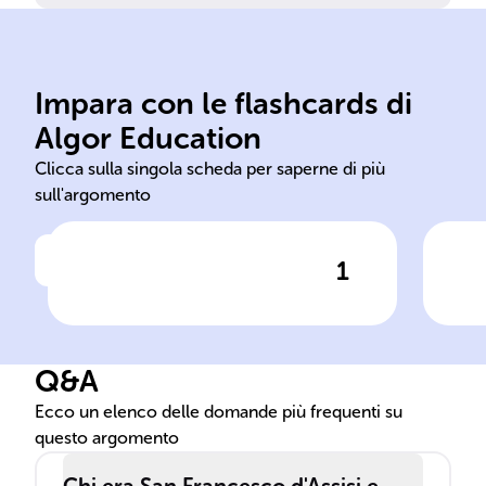
Dio
raz
per
Impara con le flashcards di
1226.
Dio
Algor Education
Nato nel 1182, morto nel
Mis
Clicca sulla singola scheda per saperne di più
sull'argomento
1
Clicca per vedere la risposta
Anno di nascita e morte di
Dif
San Francesco
teo
Q&A
Ecco un elenco delle domande più frequenti su
questo argomento