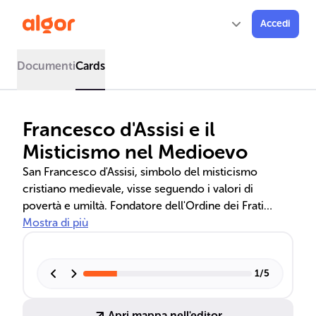
Accedi
Documenti
Cards
Francesco d'Assisi e il
Misticismo nel Medioevo
San Francesco d'Assisi, simbolo del misticismo
cristiano medievale, visse seguendo i valori di
povertà e umiltà. Fondatore dell'Ordine dei Frati
Minori, la sua vita e le sue opere, come il Cantico
Mostra di più
delle Creature, influenzarono profondamente la
spiritualità e la letteratura del tempo.
1
/
5
Apri mappa nell'editor