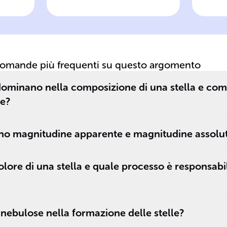
re
luminosità
ap
stellare
se
domande più frequenti su questo argomento
_
a
dominano nella composizione di una stella e com
he?
e
ano magnitudine apparente e magnitudine assolu
olore di una stella e quale processo è responsabi
nebulose nella formazione delle stelle?