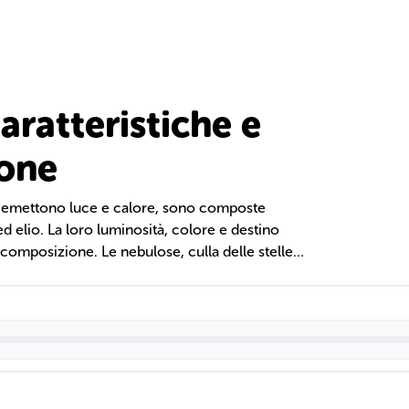
Caratteristiche e
one
he emettono luce e calore, sono composte
 elio. La loro luminosità, colore e destino
composizione. Le nebulose, culla delle stelle,
ve giocano un ruolo cruciale nell'evoluzione
i nuovi elementi.