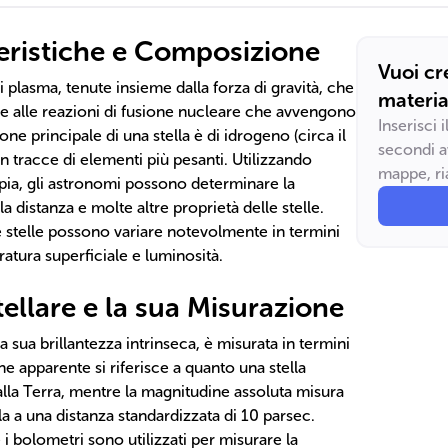
teristiche e Composizione
Vuoi cr
i plasma, tenute insieme dalla forza di gravità, che
materia
e alle reazioni di fusione nucleare che avvengono
Inserisci 
ne principale di una stella è di idrogeno (circa il
secondi a
on tracce di elementi più pesanti. Utilizzando
mappe, ria
ia, gli astronomi possono determinare la
a distanza e molte altre proprietà delle stelle.
e stelle possono variare notevolmente in termini
atura superficiale e luminosità.
ellare e la sua Misurazione
la sua brillantezza intrinseca, è misurata in termini
e apparente si riferisce a quanto una stella
lla Terra, mentre la magnitudine assoluta misura
lla a una distanza standardizzata di 10 parsec.
i bolometri sono utilizzati per misurare la