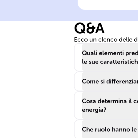
gigantesche sfe
di ______,
Q&A
mantenute coe
dalla ______ e
Ecco un elenco delle 
irradiano _____
e ______ a caus
Quali elementi pre
delle reazioni di
le sue caratteristic
______ nuclear
nei loro nuclei.
Come si differenzi
Cosa determina il c
energia?
Che ruolo hanno le 