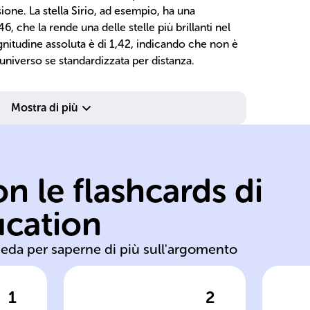
ione. La stella Sirio, ad esempio, ha una
, che la rende una delle stelle più brillanti nel
nitudine assoluta è di 1,42, indicando che non è
l'universo se standardizzata per distanza.
stelle.
Mostra di più
intrinseca delle
brillantezza
ci
determinare la
os
n le flashcards di
bolometri per
pi
fotometri e
un
ucation
Utilizzo di
-1
heda per saperne di più sull'argomento
1
2
posta
Clicca per vedere la risposta
Clic
Misurazione
M