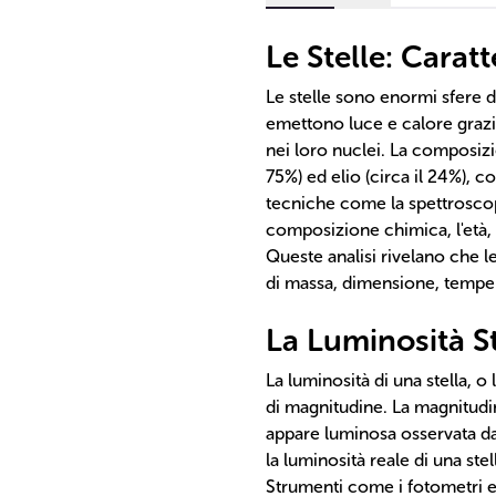
Le Stelle: Carat
Le stelle sono enormi sfere d
emettono luce e calore grazi
nei loro nuclei. La composizio
75%) ed elio (circa il 24%), c
tecniche come la spettroscop
composizione chimica, l'età, l
Queste analisi rivelano che l
di massa, dimensione, temper
La Luminosità St
La luminosità di una stella, o 
di magnitudine. La magnitudin
appare luminosa osservata da
la luminosità reale di una ste
Strumenti come i fotometri e 