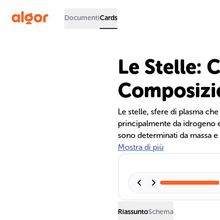
Documenti
Cards
Le Stelle: 
Composizi
Le stelle, sfere di plasma c
principalmente da idrogeno ed
sono determinati da massa e 
e gli eventi come le superno
Mostra di più
stellare e nella formazione d
Riassunto
Schema