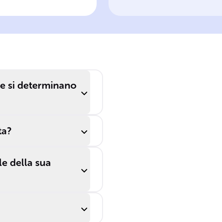
parente di Sirio
assoluta di Sirio
e si determinano
ta?
le della sua