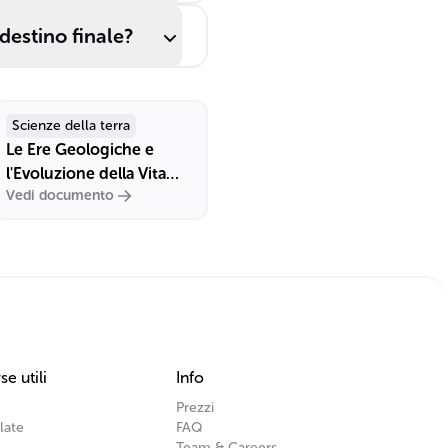
 destino finale?
Scienze della terra
Le Ere Geologiche e
l'Evoluzione della Vita
Vedi documento
sulla Terra
se utili
Info
Prezzi
late
FAQ
Team & Careers