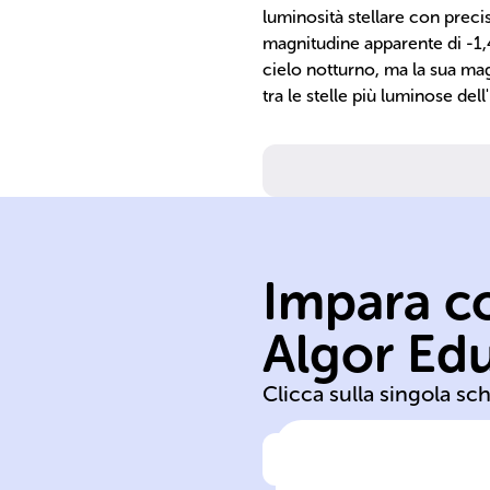
luminosità stellare con precis
magnitudine apparente di -1,46
cielo notturno, ma la sua mag
tra le stelle più luminose del
Impara co
fusione
luce calore
Algor Ed
plasma gravità
Clicca sulla singola sc
Clicca per vedere la ris
Le stelle sono