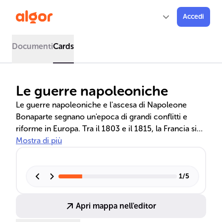
Accedi
Documenti
Cards
Le guerre napoleoniche
Le guerre napoleoniche e l'ascesa di Napoleone
Bonaparte segnano un'epoca di grandi conflitti e
riforme in Europa. Tra il 1803 e il 1815, la Francia si
scontrò con coalizioni europee, portando
Mostra di più
all'espansione dei principi rivoluzionari e al
consolidamento del potere di Napoleone. La battaglia
di Trafalgar e la vittoria di Austerlitz sono solo alcuni
1
/
5
degli eventi chiave che hanno plasmato il continente.
Apri mappa nell'editor