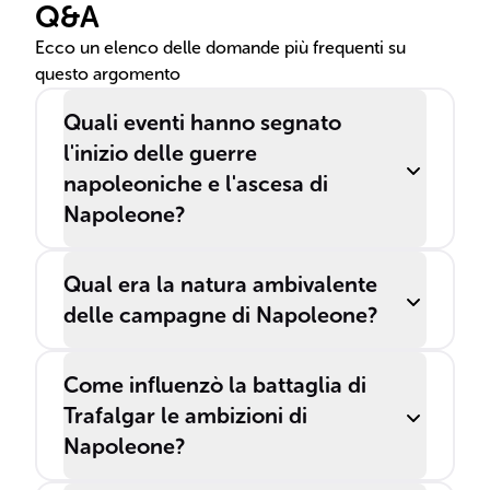
Q&A
Napoleone contrapporsi a
per
varie alleanze europee.
all
Ecco un elenco delle domande più frequenti su
questo argomento
Quali eventi hanno segnato
l'inizio delle guerre
napoleoniche e l'ascesa di
Napoleone?
Qual era la natura ambivalente
delle campagne di Napoleone?
Come influenzò la battaglia di
Trafalgar le ambizioni di
Napoleone?