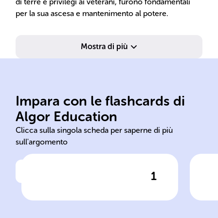
di terre e privilegi ai veterani, furono fondamentali
per la sua ascesa e mantenimento al potere.
Mostra di più
Impara con le flashcards di
1815
Riv
Algor Education
guerre napoleoniche 1803
Nap
Clicca sulla singola scheda per saperne di più
sull'argomento
1
Clicca per vedere la risposta
Le ______ si sono svolte dal
L'a
______ al ______, vedendo la
sta
Francia guidata da
gra