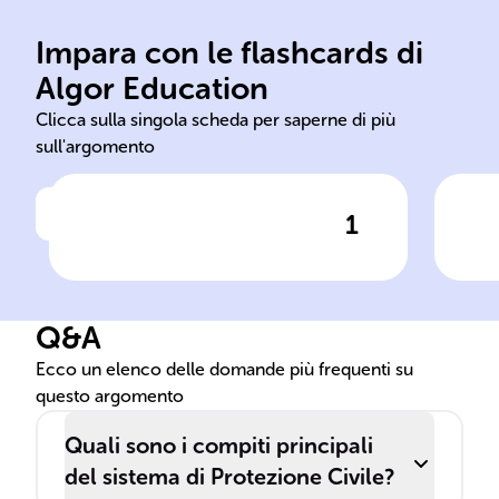
Impara con le flashcards di
pia
Algor Education
Protezione Civile
Ana
Clicca sulla singola scheda per saperne di più
sull'argomento
1
Clicca per vedere la risposta
Il compito della ______
______ è quello di tutelare la
sicurezza dei cittadini e
Q&A
l'integrità del territorio in
caso di eventi catastrofici.
Ecco un elenco delle domande più frequenti su
questo argomento
Quali sono i compiti principali
del sistema di Protezione Civile?