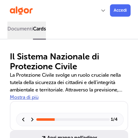
Accedi
Documenti
Cards
Il Sistema Nazionale di
Protezione Civile
La Protezione Civile svolge un ruolo cruciale nella
tutela della sicurezza dei cittadini e dell'integrità
ambientale e territoriale. Attraverso la previsione,
prevenzione, gestione delle emergenze e
Mostra di più
ricostruzione, il sistema assicura una risposta
coordinata e efficace in caso di calamità, avvalendosi
della collaborazione tra enti e volontariato.
1
/
4
Apri mappa nell'editor