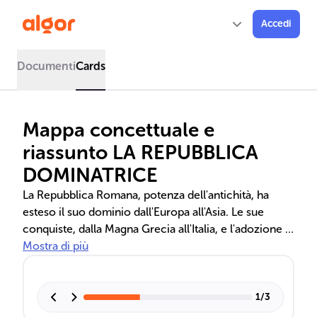
Accedi
Documenti
Cards
Mappa concettuale e
riassunto LA REPUBBLICA
DOMINATRICE
La Repubblica Romana, potenza dell'antichità, ha
esteso il suo dominio dall'Europa all'Asia. Le sue
conquiste, dalla Magna Grecia all'Italia, e l'adozione di
forme di governo come colonie e municipi, hanno
Mostra di più
diffuso la cultura romana. Cruciale fu la concessione
della cittadinanza, che ha favorito l'integrazione e la
romanizzazione dei popoli sottomessi, creando un
1
/
3
impero stabile e multiculturale.