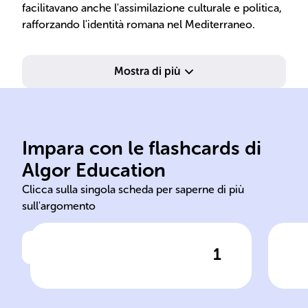
facilitavano anche l'assimilazione culturale e politica,
rafforzando l'identità romana nel Mediterraneo.
Mostra di più
sot
all'Asia.
con
dall'Europa all'Africa e
rom
Impara con le flashcards di
espansione territoriale
loca
Algor Education
Serie di guerre e conquiste,
Imp
Clicca sulla singola scheda per saperne di più
sull'argomento
1
Clicca per vedere la risposta
Ascesa al potere della
Dom
Repubblica Romana
con