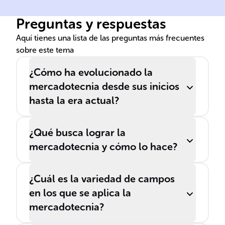
cambiado junto con el
dec
Preguntas y respuestas
comercio a través de los
ser
tiempos.
hac
Aquí tienes una lista de las preguntas más frecuentes
sobre este tema
¿Cómo ha evolucionado la
mercadotecnia desde sus inicios
hasta la era actual?
¿Qué busca lograr la
mercadotecnia y cómo lo hace?
¿Cuál es la variedad de campos
en los que se aplica la
mercadotecnia?