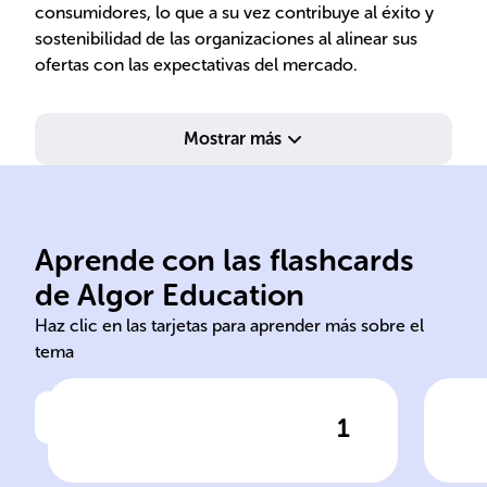
consumidores, lo que a su vez contribuye al éxito y
sostenibilidad de las organizaciones al alinear sus
ofertas con las expectativas del mercado.
Mostrar más
Aprende con las flashcards
de Algor Education
mercadotecnia marketing
act
Haz clic en las tarjetas para aprender más sobre el
tema
1
Haz clic para comprobar la respuesta
Ha
La ______, también llamada
En 
______, es vital y ha
___