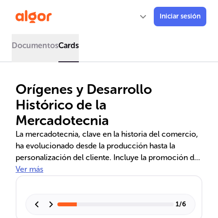
Iniciar sesión
Documentos
Cards
Orígenes y Desarrollo
Histórico de la
Mercadotecnia
La mercadotecnia, clave en la historia del comercio,
ha evolucionado desde la producción hasta la
personalización del cliente. Incluye la promoción de
bienes y servicios, estrategias digitales y marketing
Ver más
social, reflejando su importancia en la economía y la
adaptación a nuevas tendencias de consumo.
1
/
6