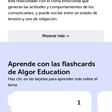
está relacionado con el clima emocional que
generan las actitudes y comportamientos de los
comunicantes, y puede oscilar entre un estado de
tensión y uno de relajación.
Mostrar más
individuales.
per
experiencias y valores
rel
Aprende con las flashcards
mensajes; se basa en
com
de Algor Education
Clave para interpretar
Fami
Haz clic en las tarjetas para aprender más sobre el
tema
1
Haz clic para comprobar la respuesta
Ha
Importancia del marco de
Inf