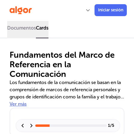
Iniciar sesión
Documentos
Cards
Fundamentos del Marco de
Referencia en la
Comunicación
Los fundamentos de la comunicación se basan en la
comprensión de marcos de referencia personales y
grupos de identificación como la familia y el trabajo.
Las dimensiones físicas, sociales y psicológicas del
Ver más
contexto, así como los niveles de comunicación
desde lo intrapersonal hasta lo masivo, son cruciales
para la interpretación de mensajes. El uso adecuado
1
/
5
del lenguaje y sus registros, desde el científico hasta