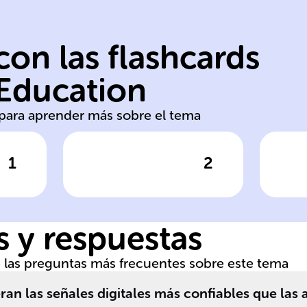
on las flashcards
on
al
 Education
analógicas rango
di
s para aprender más sobre el tema
1
2
respuesta
Haz clic para comprobar la respuesta
Haz clic
la
Las señales
La
______ cambian
__
de forma
ca
 y respuestas
continua y
te
pueden adoptar
__
de las preguntas más frecuentes sobre este tema
y
innumerables
u
valores dentro de
do
ran las señales digitales más confiables que las