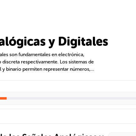
lógicas y Digitales
tales son fundamentales en electrónica,
 discreta respectivamente. Los sistemas de
y binario permiten representar números,
icas realizan operaciones esenciales en
ificación de funciones lógicas mediante Mapas
ño de circuitos.