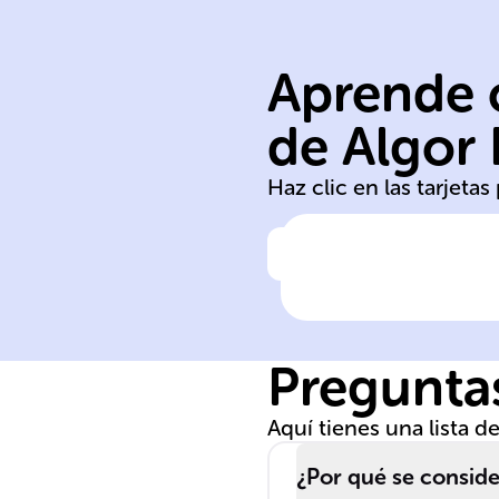
digitales
Aprende c
es analógicas
telecomunicaci
de Algor
electrónica
Haz clic en las tarjeta
Haz clic para comprobar la 
En el ámbito de 
______ y las
______, es
Preguntas
esencial
distinguir entre
Aquí tienes una lista 
señales ______ 
______.
¿Por qué se conside