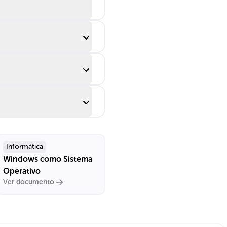
____ (1) y
____ (0).
Informática
Windows como Sistema
Operativo
Ver documento