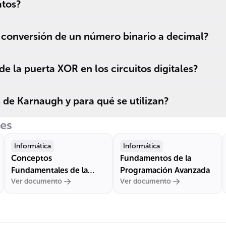
un ______
__
atos?
específico.
__
a conversión de un número binario a decimal?
de la puerta XOR en los circuitos digitales?
de Karnaugh y para qué se utilizan?
res
Informática
Informática
Conceptos
Fundamentos de la
Fundamentales de la
Programación Avanzada
Ver documento
Ver documento
Informática y el
Computador