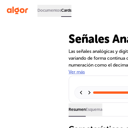
Documentos
Cards
Señales Ana
Las señales analógicas y digi
variando de forma continua o
numeración como el decimal 
mientras que las puertas lóg
Ver más
circuitos digitales. La simpl
de Karnaugh optimiza el dise
Resumen
Esquema