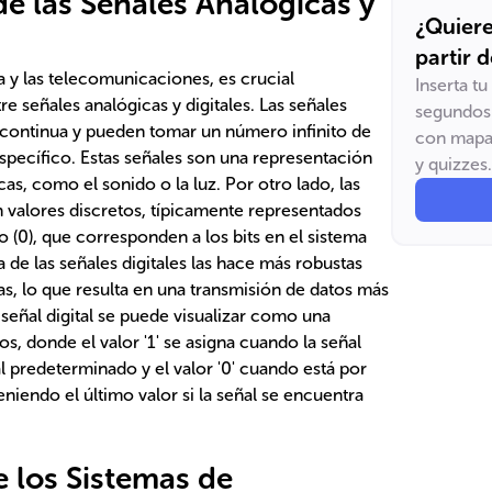
de las Señales Analógicas y
¿Quiere
partir 
a y las telecomunicaciones, es crucial
Inserta t
e señales analógicas y digitales. Las señales
segundos 
 continua y pueden tomar un número infinito de
con mapas
specífico. Estas señales son una representación
y quizzes.
icas, como el sonido o la luz. Por otro lado, las
n valores discretos, típicamente representados
jo (0), que corresponden a los bits en el sistema
a de las señales digitales las hace más robustas
ias, lo que resulta en una transmisión de datos más
a señal digital se puede visualizar como una
, donde el valor '1' se asigna cuando la señal
 predeterminado y el valor '0' cuando está por
niendo el último valor si la señal se encuentra
 los Sistemas de