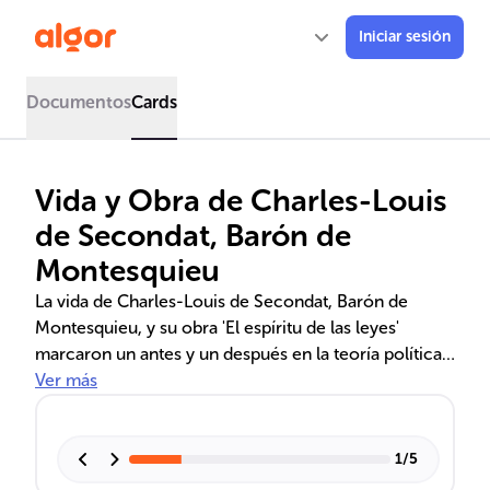
Iniciar sesión
Documentos
Cards
Vida y Obra de Charles-Louis
de Secondat, Barón de
Montesquieu
La vida de Charles-Louis de Secondat, Barón de
Montesquieu, y su obra 'El espíritu de las leyes'
marcaron un antes y un después en la teoría política.
Este filósofo francés propuso la división de poderes y
Ver más
analizó la influencia del clima en los regímenes
políticos, sentando las bases del pensamiento liberal
y la estructura de los gobiernos modernos. Su
1
/
5
clasificación de sistemas de gobierno y la crítica al