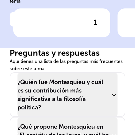
tema
1
Haz clic para comprobar la respuesta
Ha
Fecha de nacimiento de
Car
Montesquieu
Mon
Preguntas y respuestas
Aquí tienes una lista de las preguntas más frecuentes
sobre este tema
¿Quién fue Montesquieu y cuál
es su contribución más
significativa a la filosofía
política?
¿Qué propone Montesquieu en