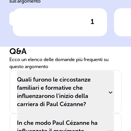
sull'argomento
1
Clicca per vedere la risposta
Il pittore francese ______
Dop
nacque il ______ ad ______.
nel
una
Q&A
di 
all
Ecco un elenco delle domande più frequenti su
questo argomento
Quali furono le circostanze
familiari e formative che
influenzarono l'inizio della
carriera di Paul Cézanne?
In che modo Paul Cézanne ha