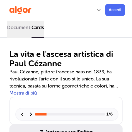
Accedi
Documenti
Cards
La vita e l'ascesa artistica di
Paul Cézanne
Paul Cézanne, pittore francese nato nel 1839, ha
rivoluzionato l'arte con il suo stile unico. La sua
tecnica, basata su forme geometriche e colori, ha
anticipato l'arte moderna e influenzato artisti come
Mostra di più
Matisse e Picasso. 'La casa dell'impiccato' è uno dei
suoi lavori più noti, esemplificativo della sua
evoluzione artistica.
1
/
6
Apri mappa nell'editor