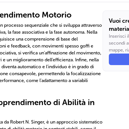
prendimento Motorio
Vuoi cr
 processo sequenziale che si sviluppa attraverso
materia
itiva, la fase associativa e la fase autonoma. Nella
Inserisci 
cquisisce una comprensione di base del
secondi a
oni e feedback, con movimenti spesso goffi e
mappe, ria
ociativa, si verifica un'affinazione del movimento,
 e un miglioramento dell'efficienza. Infine, nella
diventa automatico e l'individuo è in grado di
ione consapevole, permettendo la focalizzazione
 performance, come l'adattamento a variabili
Apprendimento di Abilità in
ta da Robert N. Singer, è un approccio sistematico
o di abilità motorie in contesti stabili, come il