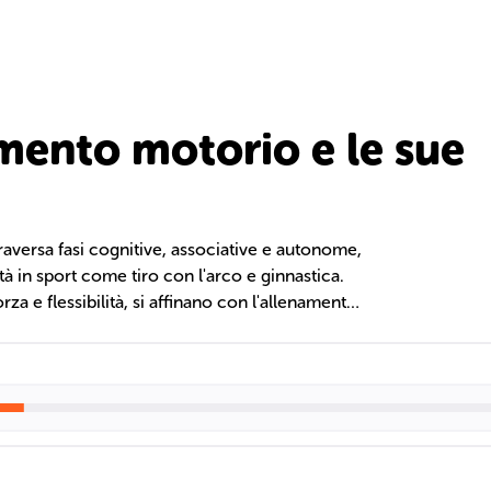
mento motorio e le sue
aversa fasi cognitive, associative e autonome,
ità in sport come tiro con l'arco e ginnastica.
a e flessibilità, si affinano con l'allenamento,
acquisiscono con la pratica. La coordinazione
vimento, migliorabile attraverso esercizi