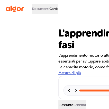
Documenti
Cards
L'apprendi
fasi
L'apprendimento motorio attr
essenziali per sviluppare abil
Le capacità motorie, come forz
mentre le abilità motorie si 
Mostra di più
gioca un ruolo chiave nel mo
specifici.
Riassunto
Schema