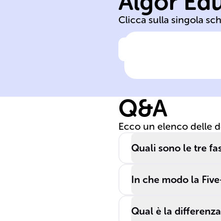
Algor Ed
cognitiva
Clicca sulla singola sc
Clicca per vedere la ris
Nella fase
______, si
acquisisce una
Q&A
comprensione
iniziale del
Ecco un elenco delle 
movimento
tramite istruzio
Quali sono le tre f
e ______.
In che modo la Five
Qual è la differenza