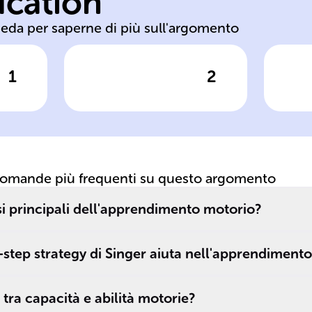
ucation
associativa errori
a
heda per saperne di più sull'argomento
1
2
posta
Clicca per vedere la risposta
Clic
Durante la fase
Ne
______, il
__
movimento
l'
diventa più
m
preciso e si
ri
domande più frequenti su questo argomento
riducono gli
at
ni
______.
pe
asi principali dell'apprendimento motorio?
co
as
-step strategy di Singer aiuta nell'apprendiment
de
p
 tra capacità e abilità motorie?