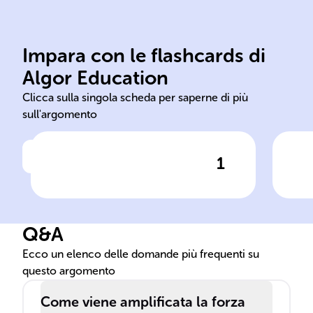
Impara con le flashcards di
Algor Education
interno esterno
mem
Clicca sulla singola scheda per saperne di più
sull'argomento
1
Clicca per vedere la risposta
La funzionalità del
Qua
servofreno si fonda sulla
val
differenza di pressione tra
da 
Q&A
l'______ del dispositivo e
cau
l'ambiente ______.
___
Ecco un elenco delle domande più frequenti su
questo argomento
Come viene amplificata la forza