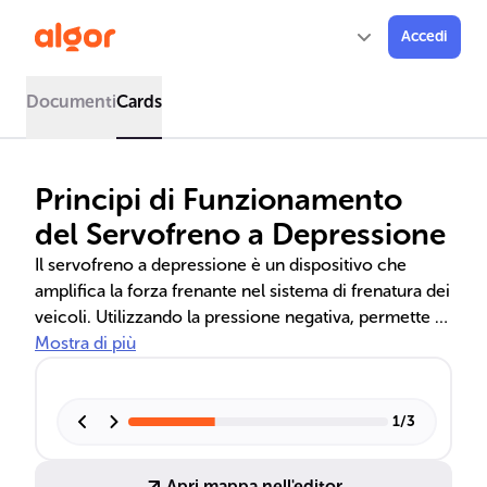
Accedi
Documenti
Cards
Principi di Funzionamento
del Servofreno a Depressione
Il servofreno a depressione è un dispositivo che
amplifica la forza frenante nel sistema di frenatura dei
veicoli. Utilizzando la pressione negativa, permette di
rallentare o fermare con minor sforzo. Elementi
Mostra di più
chiave come la membrana, la valvola di controllo e la
molla di richiamo lavorano insieme per una frenata
efficiente e sicura.
1
/
3
Apri mappa nell'editor