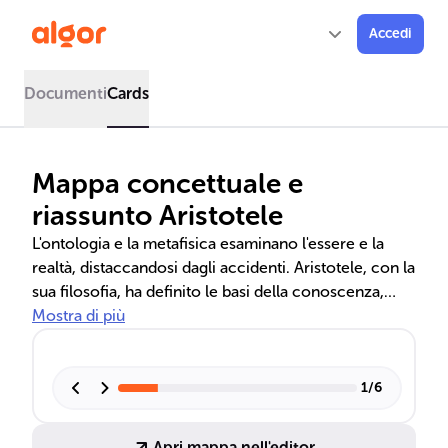
Accedi
Documenti
Cards
Mappa concettuale e
riassunto Aristotele
L'ontologia e la metafisica esaminano l'essere e la
realtà, distaccandosi dagli accidenti. Aristotele, con la
sua filosofia, ha definito le basi della conoscenza,
della logica, dell'etica e della politica, influenzando
Mostra di più
profondamente il pensiero occidentale. La sua teoria
dell'essere, la classificazione degli enti e la
concezione di Dio come atto puro sono
1
/
6
fondamentali per comprendere la sua visione del
mondo e dell'uomo.
Apri mappa nell'editor