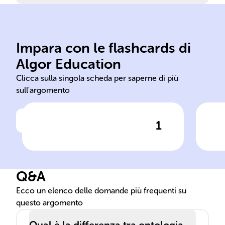
Impara con le flashcards di
Algor Education
ontologia
die
Clicca sulla singola scheda per saperne di più
sull'argomento
1
Clicca per vedere la risposta
L'______ si occupa dello
Ari
studio dell'essere nella sua
ent
forma più pura e immutabile.
cui 
Q&A
Ecco un elenco delle domande più frequenti su
questo argomento