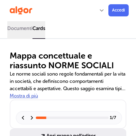
Accedi
Documenti
Cards
Mappa concettuale e
riassunto NORME SOCIALI
Le norme sociali sono regole fondamentali per la vita
in società, che definiscono comportamenti
accettabili e aspettative. Questo saggio esamina tipi,
interiorizzazione e l'importanza del consenso e del
Mostra di più
rispetto delle norme per l'ordine sociale e il
benessere collettivo.
1
/
7
Apri mappa nell'editor