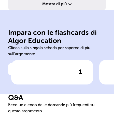
Mostra di più
man
acc
Impara con le flashcards di
asp
Algor Education
interiorizzazione
Sta
Clicca sulla singola scheda per saperne di più
sull'argomento
1
Clicca per vedere la risposta
Il saggio si focalizza su sei
Fun
argomenti chiave, tra cui la
definizione, i tipi e l'______
Q&A
delle norme sociali.
Ecco un elenco delle domande più frequenti su
questo argomento