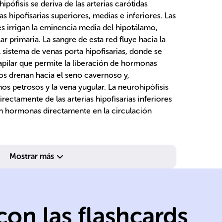
hipófisis se deriva de las arterias carótidas
ias hipofisarias superiores, medias e inferiores. Las
res irrigan la eminencia media del hipotálamo,
r primaria. La sangre de esta red fluye hacia la
 sistema de venas porta hipofisarias, donde se
pilar que permite la liberación de hormonas
sos drenan hacia el seno cavernoso y,
os petrosos y la vena yugular. La neurohipófisis
rectamente de las arterias hipofisarias inferiores
an hormonas directamente en la circulación
flujo sanguíneo.
óp
Mostrar más
hormonales y
de
de
señales
d
intercambio de
pr
on las flashcards
permite
hu