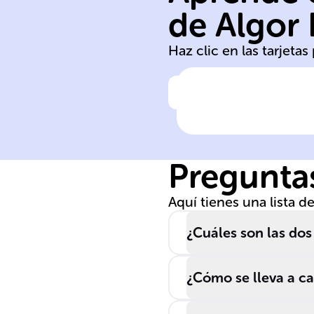
proyección del
de Algor
Proviene de un
Haz clic en las tarjeta
Haz clic para comprobar la 
Origen de la
neurohipófisis
Preguntas
Aquí tienes una lista 
¿Cuáles son las dos 
¿Cómo se lleva a ca