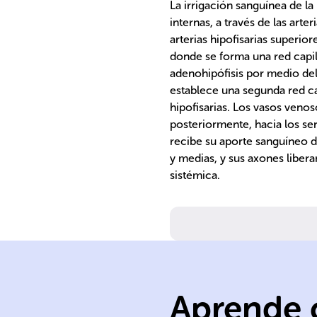
La irrigación sanguínea de la 
internas, a través de las arter
arterias hipofisarias superio
donde se forma una red capila
adenohipófisis por medio del
establece una segunda red ca
hipofisarias. Los vasos veno
posteriormente, hacia los sen
recibe su aporte sanguíneo di
y medias, y sus axones liber
sistémica.
hipotalámicas.
neuronas
terminaciones 
contiene
Aprende c
hipotálamo,