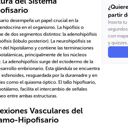
tura del Sistema
¿Quiere
ofisario
partir 
sario desempeña un papel crucial en la
Inserta t
endocrina en el organismo. La hipófisis o
segundos 
ne de dos segmentos distintos: la adenohipófisis
con mapas
pófisis (lóbulo posterior). La neurohipófisis se
y quizzes.
 del hipotálamo y contiene las terminaciones
potalámicas, principalmente de los núcleos
r. La adenohipófisis surge del ectodermo de la
esarrollo embrionario. Esta glándula se encuentra
so esfenoides, resguardada por la duramadre y en
les como el quiasma óptico. El tallo hipofisario,
potálamo, facilita el intercambio de señales
neo entre ambas estructuras.
nexiones Vasculares del
amo-Hipofisario