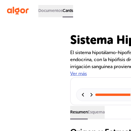
Documentos
Cards
Sistema Hi
El sistema hipotálamo-hipofi
endocrina, con la hipófisis di
irrigación sanguínea proviene
hipotalámicas regulan la s
Ver más
La adenohipófisis secreta ho
metabolismo y reproducción, 
producción de TSH y ACTH.
Resumen
Esquema