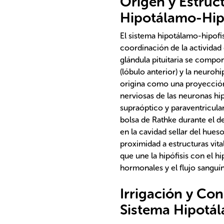
Origen y Estruc
Hipotálamo-Hip
El sistema hipotálamo-hipofi
coordinación de la actividad 
glándula pituitaria se compo
(lóbulo anterior) y la neurohi
origina como una proyección
nerviosas de las neuronas hi
supraóptico y paraventricula
bolsa de Rathke durante el d
en la cavidad sellar del hue
proximidad a estructuras vita
que une la hipófisis con el hi
hormonales y el flujo sanguí
Irrigación y Co
Sistema Hipotál