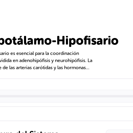
potálamo-Hipofisario
sario es esencial para la coordinación
vidida en adenohipófisis y neurohipófisis. La
 de las arterias carótidas y las hormonas
ecreción de hormonas como GH, TSH y ACTH.
rmonas vitales para el crecimiento,
mientras que la retroalimentación regula la