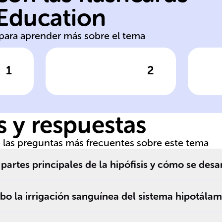
con hipotálamo,
ca
 Education
a
Conecta hipófisis
Si
s para aprender más sobre el tema
1
2
respuesta
Haz clic para comprobar la respuesta
Haz clic
Función del tallo
Ub
hipofisario
hi
 y respuestas
de las preguntas más frecuentes sobre este tema
partes principales de la hipófisis y cómo se desa
bo la irrigación sanguínea del sistema hipotálam