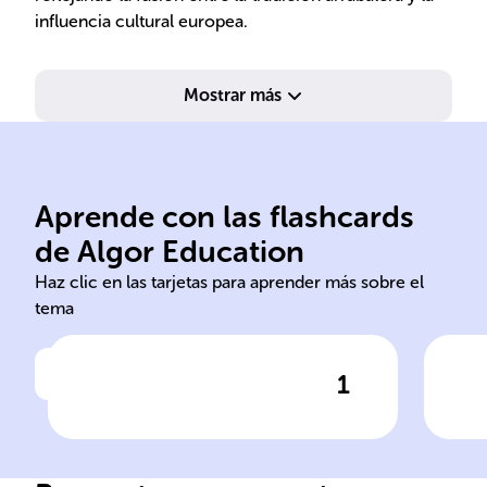
influencia cultural europea.
Mostrar más
nativos.
Parí
europeos, africanos y
alt
Aprende con las flashcards
de culturas de inmigrantes
mar
de Algor Education
El tango surge de la mezcla
El 
Haz clic en las tarjetas para aprender más sobre el
tema
1
Haz clic para comprobar la respuesta
Ha
Influencias culturales del
Ev
tango