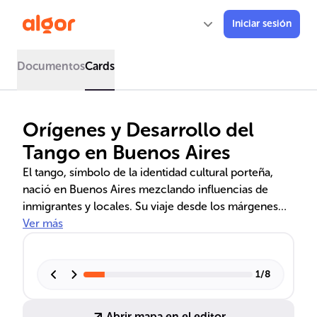
Iniciar sesión
Documentos
Cards
Orígenes y Desarrollo del
Tango en Buenos Aires
El tango, símbolo de la identidad cultural porteña,
nació en Buenos Aires mezclando influencias de
inmigrantes y locales. Su viaje desde los márgenes
hasta los salones de alta sociedad, impulsado por su
Ver más
éxito en París, refleja una historia de aceptación y
transformación. Con el tiempo, el baile se
democratizó, integrando a la sociedad a través de
1
/
8
clubes y milongas, y adaptándose a nuevos ritmos
como el swing, el jazz y, finalmente, el rock.
Abrir mapa en el editor