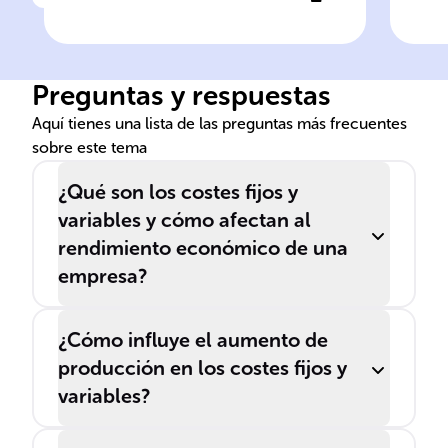
Haz clic para comprobar la respuesta
Ha
El ______ Medio se calcula
El 
dividiendo el ______ Total
cos
por la cantidad de productos
adi
Preguntas y respuestas
hechos, reflejando el coste
dec
por unidad.
est
Aquí tienes una lista de las preguntas más frecuentes
sobre este tema
¿Qué son los costes fijos y
variables y cómo afectan al
rendimiento económico de una
empresa?
¿Cómo influye el aumento de
producción en los costes fijos y
variables?