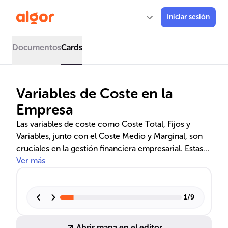
Iniciar sesión
Documentos
Cards
Variables de Coste en la
Empresa
Las variables de coste como Coste Total, Fijos y
Variables, junto con el Coste Medio y Marginal, son
cruciales en la gestión financiera empresarial. Estas
afectan la estrategia de precios y la maximización de
Ver más
beneficios. Además, se exploran las estructuras de
mercado, desde la competencia perfecta hasta el
monopolio, y cómo influyen en la economía. Se
1
/
9
abordan también los tipos de empresas y su impacto
en la gestión y responsabilidad, así como conceptos
Abrir mapa en el editor