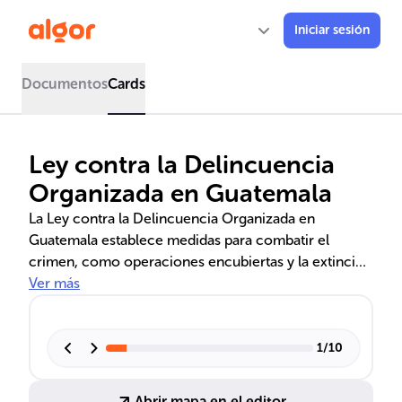
Iniciar sesión
Documentos
Cards
Ley contra la Delincuencia
Organizada en Guatemala
La Ley contra la Delincuencia Organizada en
Guatemala establece medidas para combatir el
crimen, como operaciones encubiertas y la extinción
de dominio. Define delitos específicos y autoriza
Ver más
técnicas de investigación avanzadas para
desmantelar redes criminales, proteger testigos y
colaboradores, y permite la confiscación de bienes
1
/
10
ilícitos.
Abrir mapa en el editor