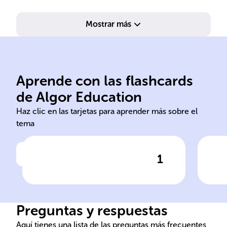
Mostrar más
eje
del
Aprende con las flashcards
Constitución Política
per
de Algor Education
organizaciones criminales
Acu
Haz clic en las tarjetas para aprender más sobre el
tema
1
Haz clic para comprobar la respuesta
Ha
La norma guatemalteca que
Co
busca establecer y detallar
los delitos de las ______
Preguntas y respuestas
______ se apoya en la ______
______ de la República de
Aquí tienes una lista de las preguntas más frecuentes