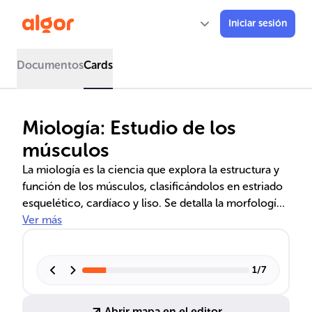
Iniciar sesión
Documentos
Cards
Miología: Estudio de los
músculos
La miología es la ciencia que explora la estructura y
función de los músculos, clasificándolos en estriado
esquelético, cardíaco y liso. Se detalla la morfología
muscular, su ubicación y el papel de los tendones en
Ver más
la locomoción. Además, se analiza la interacción
entre músculos agonistas y antagonistas para
movimientos coordinados.
1
/
7
Abrir mapa en el editor