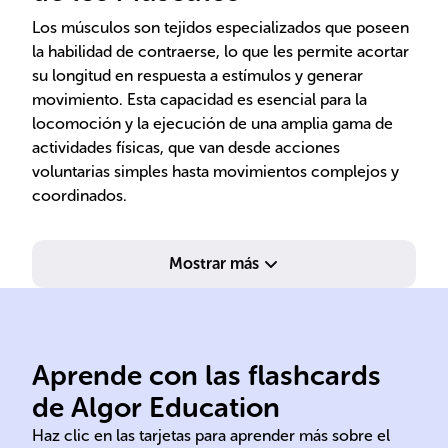
Los músculos son tejidos especializados que poseen
la habilidad de contraerse, lo que les permite acortar
su longitud en respuesta a estímulos y generar
movimiento. Esta capacidad es esencial para la
locomoción y la ejecución de una amplia gama de
actividades físicas, que van desde acciones
voluntarias simples hasta movimientos complejos y
coordinados.
Mostrar más
y fibras.
y e
músculos, incluyendo tejidos
mús
Aprende con las flashcards
organización de los
res
de Algor Education
Estudio de la composición y
Aná
Haz clic en las tarjetas para aprender más sobre el