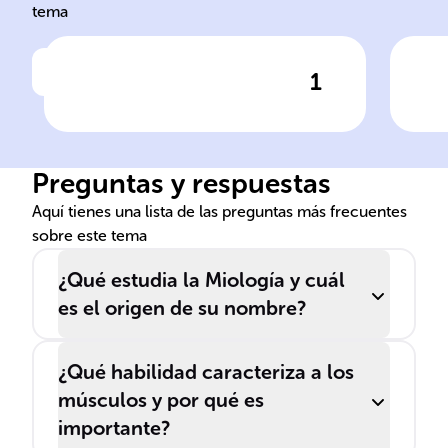
tema
1
Haz clic para comprobar la respuesta
Ha
Estructura muscular
Preguntas y respuestas
Aquí tienes una lista de las preguntas más frecuentes
sobre este tema
¿Qué estudia la Miología y cuál
es el origen de su nombre?
¿Qué habilidad caracteriza a los
músculos y por qué es
importante?