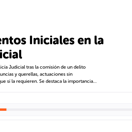
tos Iniciales en la
icial
cía Judicial tras la comisión de un delito
uncias y querellas, actuaciones sin
que sí la requieren. Se destaca la importancia
 y la coordinación con la Fiscalía para
víctimas y testigos, así como la necesidad de
as actuaciones y la elaboración de un
la investigación.