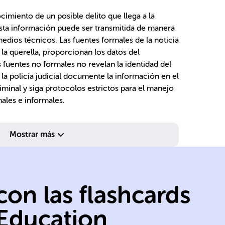
ocimiento de un posible delito que llega a la
a. Esta información puede ser transmitida de manera
 medios técnicos. Las fuentes formales de la noticia
la querella, proporcionan los datos del
s fuentes no formales no revelan la identidad del
la policía judicial documente la información en el
minal y siga protocolos estrictos para el manejo
ales e informales.
Mostrar más
Ge
legal.
P
representante
pe
on las flashcards
o su
au
víctima del delito
in
 Education
l
Iniciada por la
B