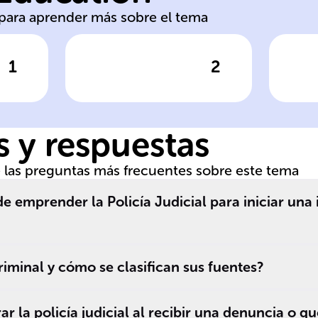
s para aprender más sobre el tema
1
2
respuesta
Haz clic para comprobar la respuesta
Haz clic
Querella:
Ac
Promotor
Of
 y respuestas
de las preguntas más frecuentes sobre este tema
 emprender la Policía Judicial para iniciar una 
riminal y cómo se clasifican sus fuentes?
 la policía judicial al recibir una denuncia o qu