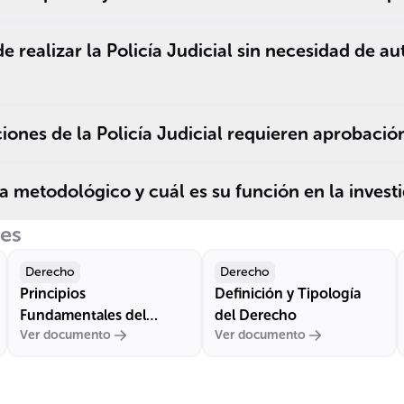
 realizar la Policía Judicial sin necesidad de au
iones de la Policía Judicial requieren aprobación
 metodológico y cuál es su función en la invest
res
Derecho
Derecho
Principios
Definición y Tipología
Fundamentales del
del Derecho
Ver documento
Ver documento
Proceso Penal en
Colombia