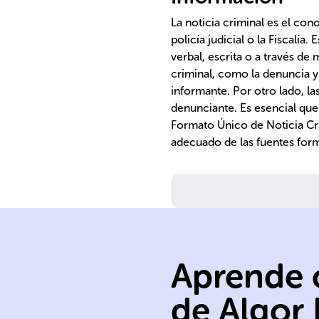
La noticia criminal es el con
policía judicial o la Fiscalí
verbal, escrita o a través de
criminal, como la denuncia y 
informante. Por otro lado, la
denunciante. Es esencial que 
Formato Único de Noticia Cri
adecuado de las fuentes form
competente.
autoridad
juramento ante
Aprende c
realizada bajo
o escrita,
de Algor
Puede ser verba