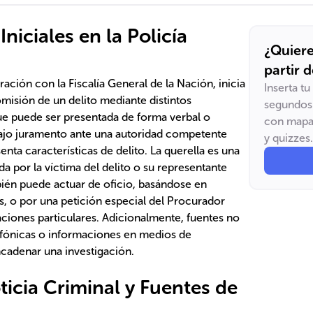
niciales en la Policía
¿Quiere
partir 
ración con la Fiscalía General de la Nación, inicia
Inserta t
omisión de un delito mediante distintos
segundos 
e puede ser presentada de forma verbal o
con mapas
bajo juramento ante una autoridad competente
y quizzes.
ta características de delito. La querella es una
a por la víctima del delito o su representante
mbién puede actuar de oficio, basándose en
s, o por una petición especial del Procurador
aciones particulares. Adicionalmente, fuentes no
fónicas o informaciones en medios de
adenar una investigación.
ticia Criminal y Fuentes de