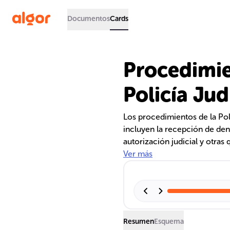
Documentos
Cards
Procedimien
Policía Jud
Los procedimientos de la Poli
incluyen la recepción de den
autorización judicial y otras 
de la documentación adecuada
Ver más
proteger los derechos de las 
un control posterior de ciert
programa metodológico para 
Resumen
Esquema