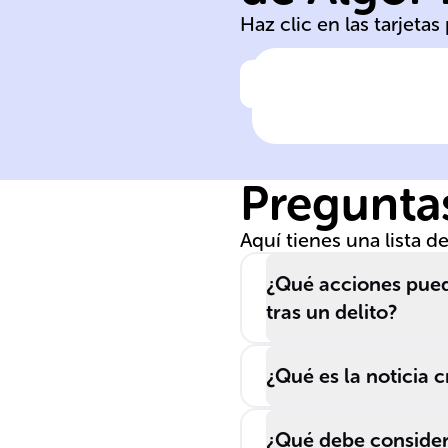
Haz clic en las tarjeta
Haz clic para comprobar la 
Denuncia:
Modalidades de
Presentación
Preguntas
Aquí tienes una lista 
¿Qué acciones puede
tras un delito?
¿Qué es la noticia c
¿Qué debe considerar