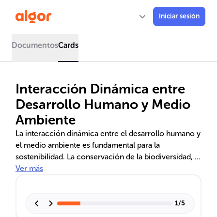
Iniciar sesión
Documentos
Cards
Interacción Dinámica entre
Desarrollo Humano y Medio
Ambiente
La interacción dinámica entre el desarrollo humano y
el medio ambiente es fundamental para la
sostenibilidad. La conservación de la biodiversidad, la
gestión de recursos y la promoción de energías
Ver más
renovables son esenciales para mantener la calidad
de vida y asegurar un futuro sostenible. La resiliencia
ecosistémica y las prácticas ambientales
1
/
5
responsables son cruciales para la salud de nuestro