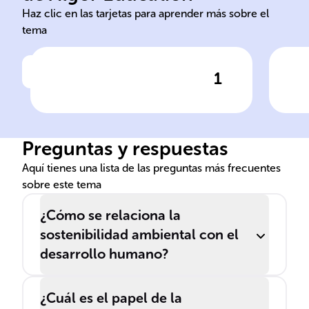
recursos energías sostenible
agu
Haz clic en las tarjetas para aprender más sobre el
tema
1
Haz clic para comprobar la respuesta
Ha
Aspectos como la gestión de
El 
______ naturales y la
se 
promoción de ______
___
Preguntas y respuestas
renovables son
un 
fundamentales para un
___
Aquí tienes una lista de las preguntas más frecuentes
sobre este tema
desarrollo ______.
¿Cómo se relaciona la
sostenibilidad ambiental con el
desarrollo humano?
¿Cuál es el papel de la