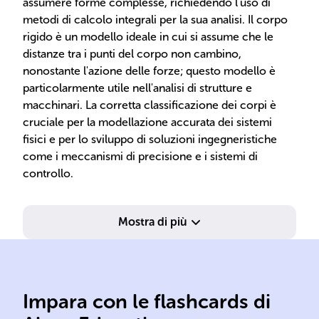
assumere forme complesse, richiedendo l'uso di
metodi di calcolo integrali per la sua analisi. Il corpo
rigido è un modello ideale in cui si assume che le
distanze tra i punti del corpo non cambino,
nonostante l'azione delle forze; questo modello è
particolarmente utile nell'analisi di strutture e
macchinari. La corretta classificazione dei corpi è
cruciale per la modellazione accurata dei sistemi
fisici e per lo sviluppo di soluzioni ingegneristiche
come i meccanismi di precisione e i sistemi di
controllo.
Mostra di più
velocità e accelerazione.
cor
che lo causano, analizza
rap
Impara con le flashcards di
senza considerare le forze
din