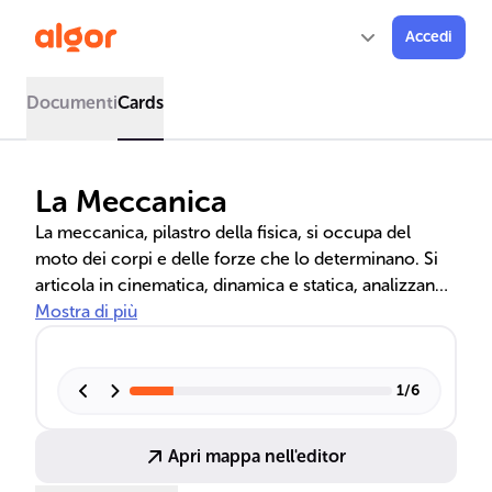
Accedi
Documenti
Cards
La Meccanica
La meccanica, pilastro della fisica, si occupa del
moto dei corpi e delle forze che lo determinano. Si
articola in cinematica, dinamica e statica, analizzando
velocità, accelerazione e condizioni di equilibrio.
Mostra di più
Essenziale per l'ingegneria e la tecnologia, la
meccanica guida la progettazione di macchine e
sistemi meccanici complessi.
1
/
6
Apri mappa nell'editor