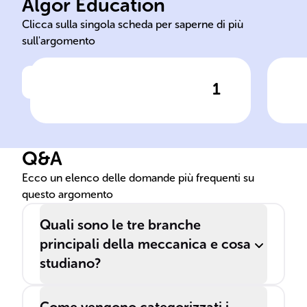
Algor Education
Studio del moto dei corpi
Pri
Clicca sulla singola scheda per saperne di più
sull'argomento
1
Clicca per vedere la risposta
Cinematica
Q&A
Ecco un elenco delle domande più frequenti su
questo argomento
Quali sono le tre branche
principali della meccanica e cosa
studiano?