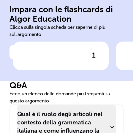
Impara con le flashcards di
Algor Education
determinativi
ind
Clicca sulla singola scheda per saperne di più
sull'argomento
1
Clicca per vedere la risposta
Gli articoli ______ (il, lo, la, i,
Gli
gli, le) identificano entità già
una
conosciute nel contesto
int
Q&A
comunicativo.
spe
des
Ecco un elenco delle domande più frequenti su
questo argomento
Qual è il ruolo degli articoli nel
contesto della grammatica
italiana e come influenzano la