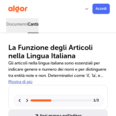
Accedi
Documenti
Cards
La Funzione degli Articoli
nella Lingua Italiana
Gli articoli nella lingua italiana sono essenziali per
indicare genere e numero dei nomi e per distinguere
tra entità note e non. Determinativi come 'il', 'la', e
indeterminativi come 'un', 'una', giocano un ruolo
Mostra di più
cruciale nella comunicazione, influenzando la
comprensione del contesto e la specificità di ciò di
cui si parla. La loro corretta utilizzazione è
1
/
3
fondamentale per la coerenza e la chiarezza del
discorso.
Apri mappa nell'editor