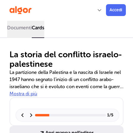
Accedi
Documenti
Cards
La storia del conflitto israelo-
palestinese
La partizione della Palestina e la nascita di Israele nel
1947 hanno segnato l'inizio di un conflitto arabo-
israeliano che si è evoluto con eventi come la guerra
dei Sei Giorni e le Intifade. La risoluzione ONU 181, la
Mostra di più
guerra d'indipendenza israeliana, la fondazione
dell'OLP e gli accordi di Oslo sono momenti chiave
di questa storia. La situazione attuale vede ancora
1
/
5
tensioni e la ricerca di una soluzione pacifica.
Apri mappa nell'editor