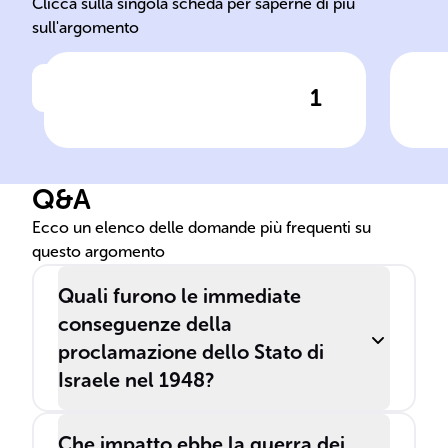
Clicca sulla singola scheda per saperne di più
sull'argomento
1
Clicca per vedere la risposta
Nel ______ 1947, l'ONU
La 
approvò la risoluzione
pre
______, che proponeva la
int
Q&A
divisione della Palestina in
cau
due Stati, uno ______ e uno
___
Ecco un elenco delle domande più frequenti su
questo argomento
______.
Quali furono le immediate
conseguenze della
proclamazione dello Stato di
Israele nel 1948?
Che impatto ebbe la guerra dei