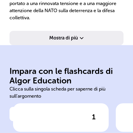
portato a una rinnovata tensione e a una maggiore
attenzione della NATO sulla deterrenza e la difesa
collettiva.
Mostra di più
alla
Impara con le flashcards di
Washington D.C.
un 
Algor Education
Fondata il 4 aprile 1949 a
Un 
Clicca sulla singola scheda per saperne di più
sull'argomento
1
Clicca per vedere la risposta
Data e luogo di fondazione
Sign
della NATO
Pat