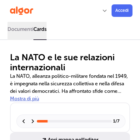
Accedi
Documenti
Cards
La NATO e le sue relazioni
internazionali
La NATO, alleanza politico-militare fondata nel 1949,
è impegnata nella sicurezza collettiva e nella difesa
dei valori democratici. Ha affrontato sfide come
l'espansione verso est, le tensioni con la Russia, e
Mostra di più
operazioni militari internazionali, evidenziando
l'importanza della cooperazione e della gestione
delle crisi.
1
/
7
Apri mappa nell'editor