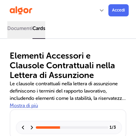
Accedi
Documenti
Cards
Elementi Accessori e
Clausole Contrattuali nella
Lettera di Assunzione
Le clausole contrattuali nella lettera di assunzione
definiscono i termini del rapporto lavorativo,
includendo elementi come la stabilità, la riservatezza
e i fringe benefits. Queste clausole tutelano i diritti di
Mostra di più
datori di lavoro e dipendenti, stabilendo condizioni
lavorative favorevoli e proteggendo le informazioni
aziendali.
1
/
3