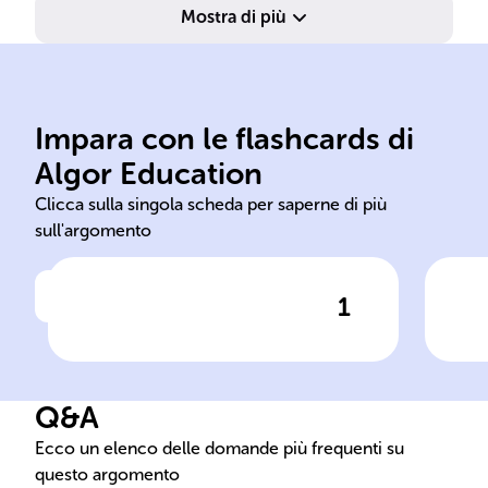
Mostra di più
mansioni.
tute
Impara con le flashcards di
inquadramento, descrizione
ter
Algor Education
Retribuzione, livello di
Def
Clicca sulla singola scheda per saperne di più
sull'argomento
1
Clicca per vedere la risposta
Elementi essenziali lettera di
Neg
assunzione
con
Q&A
Ecco un elenco delle domande più frequenti su
questo argomento