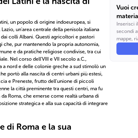
i Latini e la nascita di
Vuoi cr
materia
Latini, un popolo di origine indoeuropea, si
Inserisci 
Lazio, un'area centrale della penisola italiana
secondi a
dai colli Albani. Questi agricoltori e pastori
mappe, ria
ggi che, pur mantenendo la propria autonomia,
mune e da pratiche religiose condivise, tra cui
ale. Nel corso dell'VIII e VII secolo a.C.,
sca a nord e delle colonie greche a sud stimolò un
e portò alla nascita di centri urbani più estesi,
ia e Preneste, frutto dell'unione di piccoli
nne la città preminente tra questi centri, ma fu
 da Roma, che emerse come realtà urbana di
sizione strategica e alla sua capacità di integrare
he di Roma e la sua