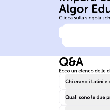
Algor Ed
Giove Laziale
Clicca sulla singola sc
Clicca per vedere la ris
I Latini,
agricoltori e
pastori,
Q&A
fondarono
villaggi nel Lazi
Ecco un elenco delle 
condividendo u
lingua e pratich
Chi erano i Latini 
religiose, tra cui
culto di ______
Quali sono le due p
______.