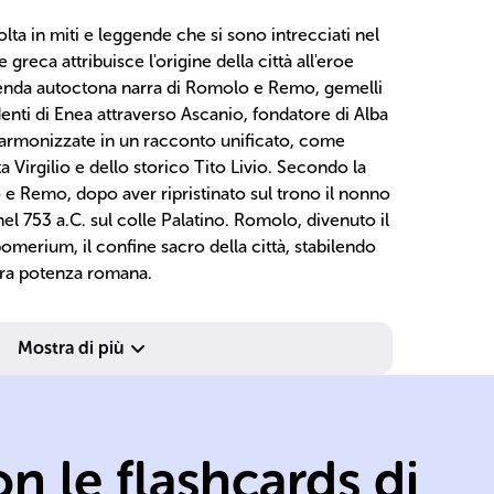
ta in miti e leggende che si sono intrecciati nel
 greca attribuisce l'origine della città all'eroe
genda autoctona narra di Romolo e Remo, gemelli
denti di Enea attraverso Ascanio, fondatore di Alba
 armonizzate in un racconto unificato, come
 Virgilio e dello storico Tito Livio. Secondo la
 e Remo, dopo aver ripristinato sul trono il nonno
 753 a.C. sul colle Palatino. Romolo, divenuto il
pomerium, il confine sacro della città, stabilendo
ura potenza romana.
Mostra di più
re
di
n le flashcards di
ci