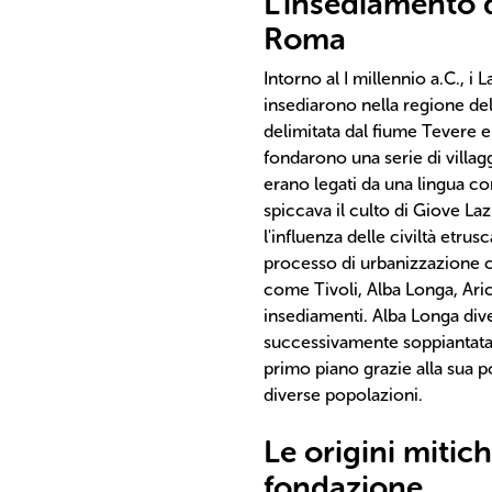
L'insediamento de
Roma
Intorno al I millennio a.C., i 
insediarono nella regione del 
delimitata dal fiume Tevere e 
fondarono una serie di villa
erano legati da una lingua co
spiccava il culto di Giove Lazi
l'influenza delle civiltà etru
processo di urbanizzazione ch
come Tivoli, Alba Longa, Aricc
insediamenti. Alba Longa dive
successivamente soppiantata
primo piano grazie alla sua po
diverse popolazioni.
Le origini mitic
fondazione