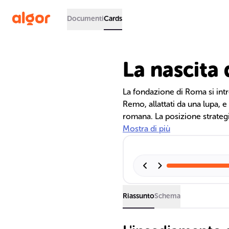
Documenti
Cards
La nascita
La fondazione di Roma si int
Remo, allattati da una lupa, e 
romana. La posizione strategi
l'ascesa di Roma da insediame
Mostra di più
Riassunto
Schema