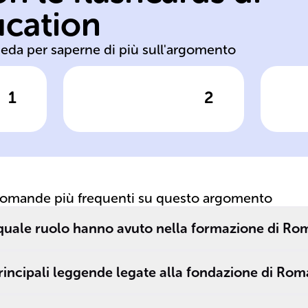
fo
ucation
etruschi greci
Ro
heda per saperne di più sull'argomento
1
2
posta
Clicca per vedere la risposta
Clic
Tra l'VIII e il VII
P
secolo a.C.,
l'urbanizzazione
influenzata da
o,
______ e ______
domande più frequenti su questo argomento
na
portò alla
e
formazione di
e quale ruolo hanno avuto nella formazione di Ro
 il
città come Tivoli
e Alba Longa.
rincipali leggende legate alla fondazione di Rom