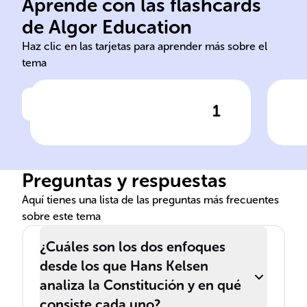
Aprende con las flashcards
supremas que estructuran el
tie
de Algor Education
Conjunto de normas
Las
Haz clic en las tarjetas para aprender más sobre el
tema
1
Haz clic para comprobar la respuesta
Ha
Definición de Constitución
Jer
con
Preguntas y respuestas
Aquí tienes una lista de las preguntas más frecuentes
sobre este tema
¿Cuáles son los dos enfoques
desde los que Hans Kelsen
analiza la Constitución y en qué
consiste cada uno?