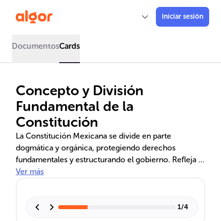
Iniciar sesión
Documentos
Cards
Concepto y División
Fundamental de la
Constitución
La Constitución Mexicana se divide en parte
dogmática y orgánica, protegiendo derechos
fundamentales y estructurando el gobierno. Refleja la
historia y los valores sociales, estableciendo un
Ver más
Estado de derecho con una visión de justicia social y
democracia.
1
/
4