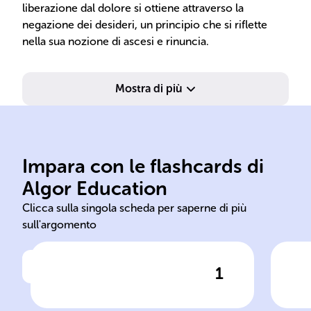
liberazione dal dolore si ottiene attraverso la
negazione dei desideri, un principio che si riflette
nella sua nozione di ascesi e rinuncia.
Mostra di più
Meno nel 1860.
ope
Impara con le flashcards di
morto a Francoforte sul
rap
Algor Education
Nato a Danzica nel 1788,
'Il
Clicca sulla singola scheda per saperne di più
sull'argomento
1
Clicca per vedere la risposta
Nascita e morte di
Ope
Schopenhauer
Sch