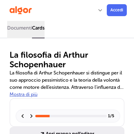
Accedi
Documenti
Cards
La filosofia di Arthur
Schopenhauer
La filosofia di Arthur Schopenhauer si distingue per il
suo approccio pessimistico e la teoria della volontà
come motore dell'esistenza. Attraverso l'influenza di
Kant, Platone e le filosofie orientali, Schopenhauer
Mostra di più
vede la realtà come una manifestazione di una
volontà irrazionale, fonte di sofferenza e desiderio
incessante. Propone l'arte, la compassione e l'ascesi
1
/
5
come vie di fuga dalla sofferenza umana.
Apri mappa nell'editor