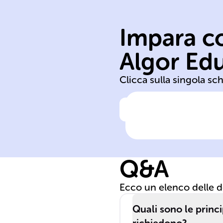
farmacologica
conoscenza
Impara co
farmaci,
dispensazione
Algor Ed
Gestione e
Clicca sulla singola sc
Clicca per vedere la ris
Ruolo del
farmacista
Q&A
Ecco un elenco delle 
Quali sono le princi