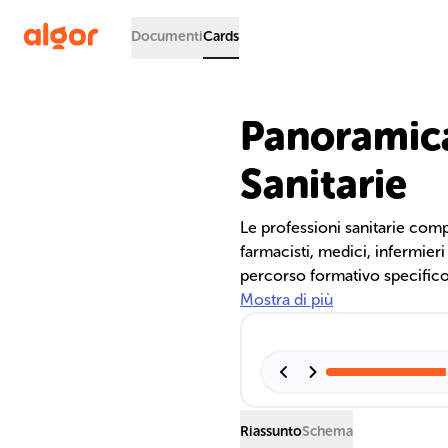
Documenti
Cards
Panoramica
Sanitarie
Le professioni sanitarie co
farmacisti, medici, infermier
percorso formativo specifico
per la tutela della salute, of
Mostra di più
trattamento e riabilitazione.
Riassunto
Schema