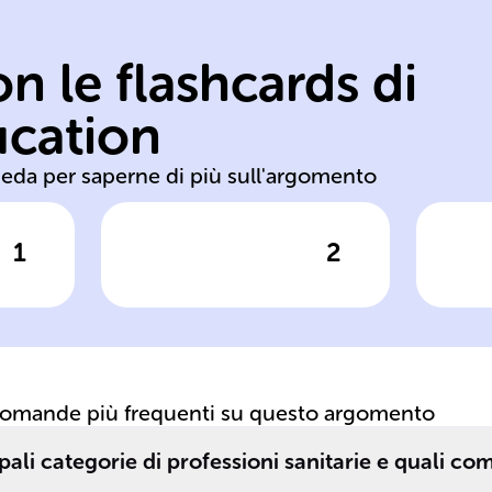
patologie.
co
n le flashcards di
trattamento
as
diagnosi,
pa
ucation
Prevenzione,
Cu
heda per saperne di più sull'argomento
1
2
posta
Clicca per vedere la risposta
Clic
Compiti del
F
medico
in
domande più frequenti su questo argomento
pali categorie di professioni sanitarie e quali c