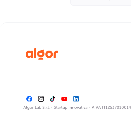
Neurosviluppo
Algor Lab S.r.l.
-
Startup Innovativa
-
P.IVA IT12537010014