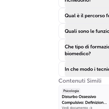
richiedono?
Qual è il percorso 
Quali sono le funzion
Che tipo di formazio
biomedico?
In che modo i tecni
Contenuti Simili
Psicologia
Disturbo Ossessivo
Compulsivo: Definizione
Vedi documento
e Contesto di