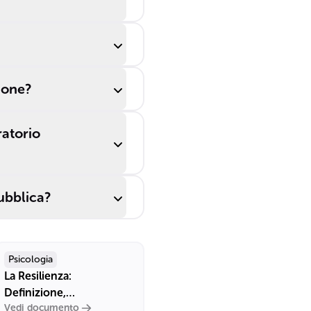
zione?
ratorio
ubblica?
Psicologia
La Resilienza:
Definizione,
Vedi documento
Caratteristiche e