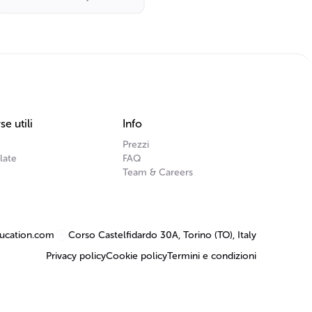
Sviluppo
se utili
Info
Prezzi
late
FAQ
Team & Careers
ucation.com
Corso Castelfidardo 30A, Torino (TO), Italy
Privacy policy
Cookie policy
Termini e condizioni