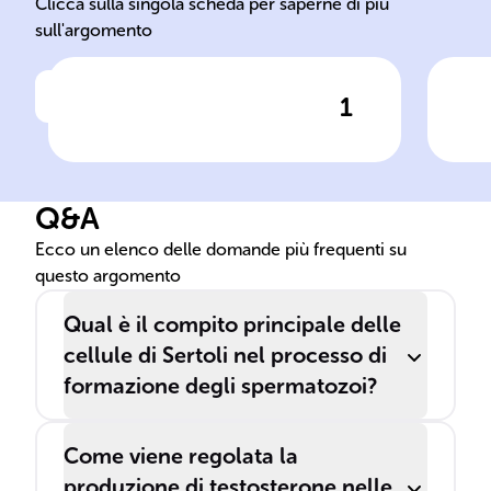
Clicca sulla singola scheda per saperne di più
sull'argomento
1
Clicca per vedere la risposta
Le cellule di ______ sono
Il 
situate nei ______ ______ del
sti
testicolo e sono essenziali
spe
Q&A
per la ______.
loro
Sert
Ecco un elenco delle domande più frequenti su
questo argomento
Qual è il compito principale delle
cellule di Sertoli nel processo di
formazione degli spermatozoi?
Come viene regolata la
produzione di testosterone nelle