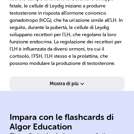
fetale, le cellule di Leydig iniziano a produrre
testosterone in risposta all'ormone corionico
gonadotropo (hCG), che ha un'azione simile all'LH. In
seguito, durante la pubertà, le cellule di Leydig
sviluppano recettori per l'LH, che regolano la loro
funzione endocrina. La regolazione dei recettori per
l'LH è influenzata da diversi ormoni, tra cui il
cortisolo, l'FSH, l'LH stesso e la prolattina, che
possono modulare la produzione di testosterone.
Mostra di più
Impara con le flashcards di
spermatogenesi
Algor Education
Sertoli tubuli seminiferi
tes