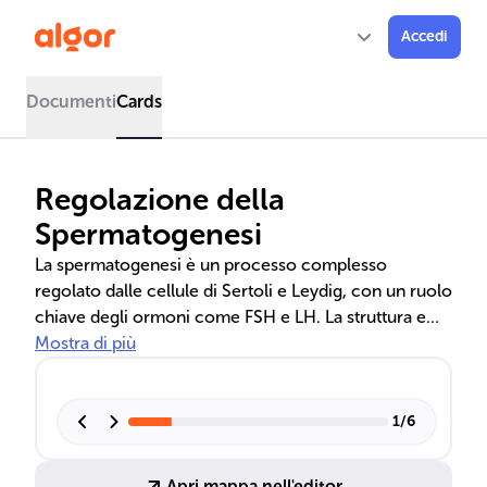
Accedi
Documenti
Cards
Regolazione della
Spermatogenesi
La spermatogenesi è un processo complesso
regolato dalle cellule di Sertoli e Leydig, con un ruolo
chiave degli ormoni come FSH e LH. La struttura e
motilità degli spermatozoi sono essenziali per la
Mostra di più
fertilità maschile.
1
/
6
Apri mappa nell'editor