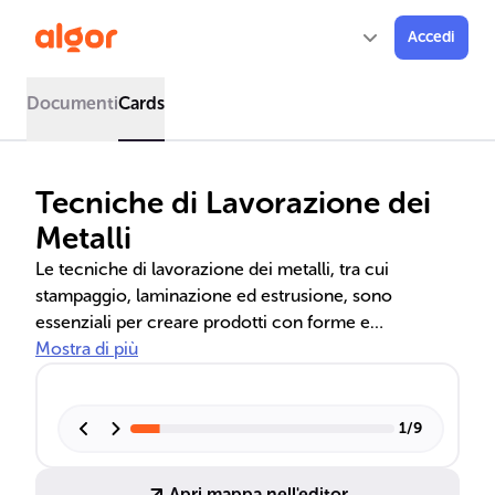
Accedi
Documenti
Cards
Tecniche di Lavorazione dei
Metalli
Le tecniche di lavorazione dei metalli, tra cui
stampaggio, laminazione ed estrusione, sono
essenziali per creare prodotti con forme e
caratteristiche precise. Questi processi industriali
Mostra di più
includono anche la trafilatura e la modellazione di
lamiere, fondamentali in settori come
l'automobilistico e l'elettrodomestico.
1
/
9
Apri mappa nell'editor