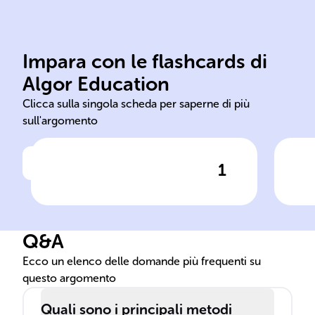
forma voluta.
sta
a caldo, fino a ottenere la
o b
Impara con le flashcards di
deformare il metallo, spesso
met
Algor Education
Tecnica che usa stampi per
Ini
Clicca sulla singola scheda per saperne di più
sull'argomento
1
Clicca per vedere la risposta
Stampaggio dei metalli
Pos
di 
Q&A
Ecco un elenco delle domande più frequenti su
questo argomento
Quali sono i principali metodi