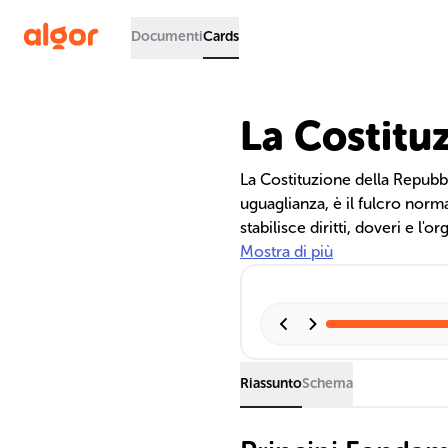
Documenti
Cards
La Costituz
La Costituzione della Repubbli
uguaglianza, è il fulcro norma
stabilisce diritti, doveri e l'
popolare e il rifiuto della gu
Mostra di più
parlamentari, ne attestano l'ad
Riassunto
Schema