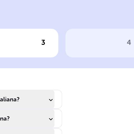
costituzione
modificabile
ansitorie
Rigida, non
3
4
ca per vedere la risposta
Clicca per vedere la risposta
 Disposizioni
Natura della
____ e finali
Costituzione
nno gestito la
italiana
ansizione dalla
ttatura fascista
monarchia alla
pubblica,
taliana?
etando la
____ del partito
ana?
scista.