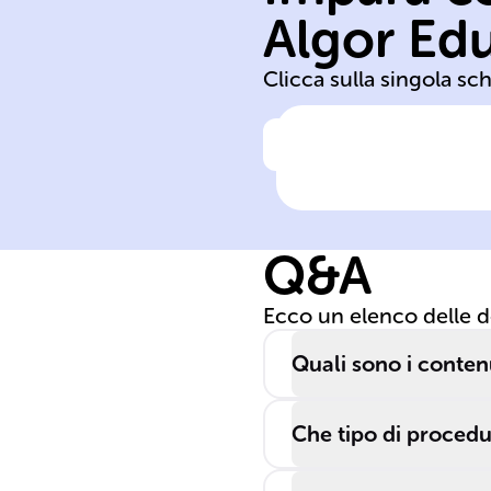
gennaio 1948
Algor Ed
Costituzione 1°
Clicca sulla singola sc
Clicca per vedere la ris
La ______ italia
è stata adottata 
______ e si fon
Q&A
su valori di
democrazia e
Ecco un elenco delle 
______.
Quali sono i contenu
Che tipo di procedur