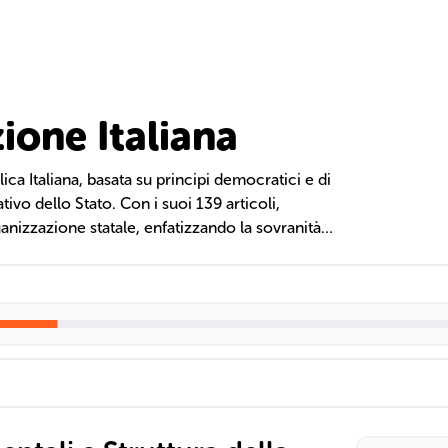
ione Italiana
ca Italiana, basata su principi democratici e di
tivo dello Stato. Con i suoi 139 articoli,
organizzazione statale, enfatizzando la sovranità
erra. Le riforme, come la riduzione dei
attabilità.