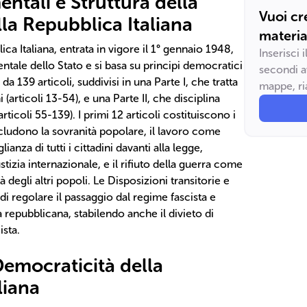
ntali e Struttura della
Vuoi cr
la Repubblica Italiana
materia
ca Italiana, entrata in vigore il 1° gennaio 1948,
Inserisci 
tale dello Stato e si basa su principi democratici
secondi a
a 139 articoli, suddivisi in una Parte I, che tratta
mappe, ria
ni (articoli 13-54), e una Parte II, che disciplina
rticoli 55-139). I primi 12 articoli costituiscono i
cludono la sovranità popolare, il lavoro come
ianza di tutti i cittadini davanti alla legge,
stizia internazionale, e il rifiuto della guerra come
à degli altri popoli. Le Disposizioni transitorie e
di regolare il passaggio dal regime fascista e
repubblicana, stabilendo anche il divieto di
ista.
 Democraticità della
liana