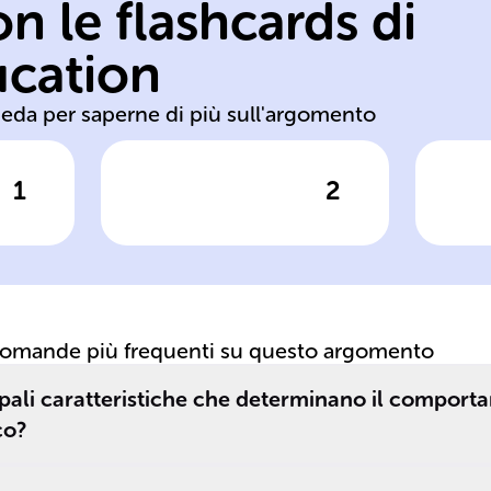
n le flashcards di
materiale alla
as
resistenza di un
ma
ucation
Misura della
Ap
heda per saperne di più sull'argomento
1
2
posta
Clicca per vedere la risposta
Clic
Durezza
domande più frequenti su questo argomento
ipali caratteristiche che determinano il comport
co?