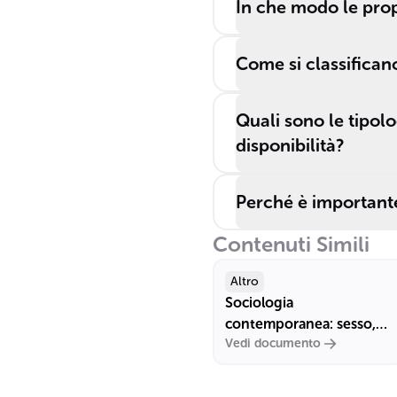
In che modo le prop
Come si classificano
Quali sono le tipolo
disponibilità?
Perché è importante 
Contenuti Simili
Altro
Sociologia
contemporanea: sesso,
Vedi documento
genere e sessualità