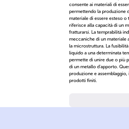
consente ai materiali di ess
permettendo la produzione di f
materiale di essere esteso o tr
riferisce alla capacità di un
fratturarsi. La temprabilità in
meccaniche di un materiale a
la microstruttura. La fusibilit
liquido a una determinata tem
permette di unire due o più pa
di un metallo d'apporto. Ques
produzione e assemblaggio, in
prodotti finiti.
rompersi.
allungarlo senz
tendono ad
carichi che