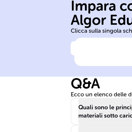
Impara co
sopportare
materiale di
Algor Ed
Capacità di un
Clicca sulla singola sc
Clicca per vedere la ris
Resistenza alla
trazione
Q&A
Ecco un elenco delle 
Quali sono le princ
materiali sotto cari