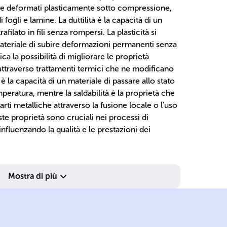
ere deformati plasticamente sotto compressione,
ogli e lamine. La duttilità è la capacità di un
afilato in fili senza rompersi. La plasticità si
 materiale di subire deformazioni permanenti senza
dica la possibilità di migliorare le proprietà
ttraverso trattamenti termici che ne modificano
à è la capacità di un materiale di passare allo stato
peratura, mentre la saldabilità è la proprietà che
rti metalliche attraverso la fusione locale o l'uso
te proprietà sono cruciali nei processi di
fluenzando la qualità e le prestazioni dei
Brinell.
si
scale di Mohs o
im
Mostra di più
a
valutata con
pe
superficiale;
se
deformazione
du