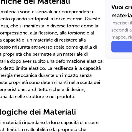
niche dei Materiali
Vuoi cr
 materiali sono essenziali per comprendere e
materia
ento quando sottoposti a forze esterne. Queste
Inserisci 
enza, che si manifesta in diverse forme come la
secondi a
compressione, alla flessione, alla torsione e al
mappe, ria
a capacità di un materiale di resistere alla
pesso misurata attraverso scale come quella di
 la proprietà che permette a un materiale di
inaria dopo aver subito una deformazione elastica,
 detto limite elastico. La resilienza è la capacità
 energia meccanica durante un impatto senza
ste proprietà sono determinanti nella scelta dei
egneristiche, architettoniche e di design,
alità nelle strutture e nei prodotti.
ogiche dei Materiali
 materiali riguardano la loro capacità di essere
tti finiti. La malleabilità è la proprietà che