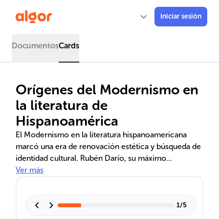
Iniciar sesión
Documentos
Cards
Orígenes del Modernismo en
la literatura de
Hispanoamérica
El Modernismo en la literatura hispanoamericana
marcó una era de renovación estética y búsqueda de
identidad cultural. Rubén Darío, su máximo
exponente, transformó las influencias europeas en un
Ver más
estilo único que resonó en Hispanoamérica y España.
Su obra 'Azul...' y 'Prosas profanas' son pilares de este
movimiento que revolucionó la poesía y prosa del
1
/
5
siglo XX, dejando un legado que trasciende hacia el