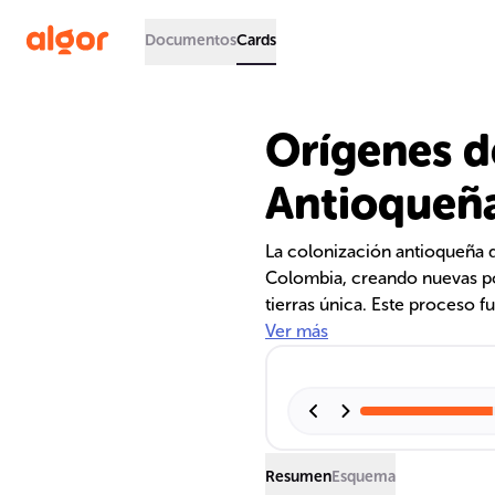
Documentos
Cards
Orígenes d
Antioqueña
La colonización antioqueña d
Colombia, creando nuevas po
tierras única. Este proceso f
fértiles y la necesidad de ru
Ver más
pequeños y medianos propieta
La legislación de la época pr
evitando el latifundismo y f
Resumen
Esquema