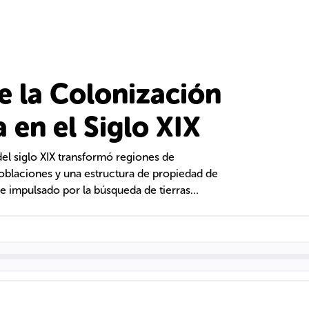
e la Colonización
 en el Siglo XIX
el siglo XIX transformó regiones de
blaciones y una estructura de propiedad de
ue impulsado por la búsqueda de tierras
tas comerciales, resultando en una sociedad de
rios, especialmente en la industria cafetera.
omovió una distribución equitativa de tierras,
omentando el desarrollo económico y social.