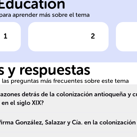
 Education
La colonización
La
s para aprender más sobre el tema
1
2
respuesta
Haz clic para comprobar la respuesta
Haz clic
Desafíos post-
I
a
independencia
te
s
 y respuestas
de las preguntas más frecuentes sobre este tema
razones detrás de la colonización antioqueña y c
en el siglo XIX?
firma González, Salazar y Cía. en la colonizació