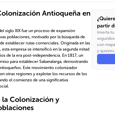
Colonización Antioqueña en
¿Quiere
partir 
el siglo XIX fue un proceso de expansión
Inserta t
uevas poblaciones, motivado por la búsqueda de
segundos 
d de establecer rutas comerciales. Originada en las
con mapas
, esta empresa se intensificó en la segunda mitad
y quizzes.
afíos de la era post-independencia. En 1817, un
ermiso para establecer Sabanalarga, demostrando
 antioqueños. Este movimiento colonizador
n otras regiones y explotar los recursos de los
ando el comienzo de una significativa
ocial.
 la Colonización y
oblaciones