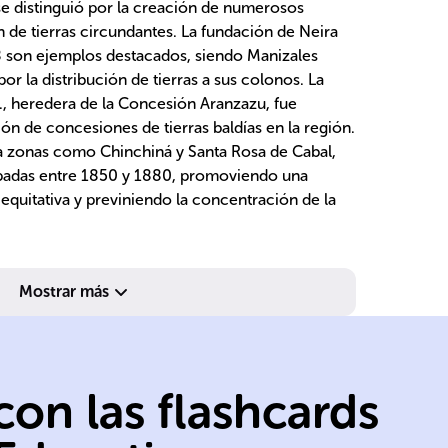
e distinguió por la creación de numerosos
n de tierras circundantes. La fundación de Neira
 son ejemplos destacados, siendo Manizales
or la distribución de tierras a sus colonos. La
a., heredera de la Concesión Aranzazu, fue
ón de concesiones de tierras baldías en la región.
a zonas como Chinchiná y Santa Rosa de Cabal,
upadas entre 1850 y 1880, promoviendo una
equitativa y previniendo la concentración de la
independencia.
Mostrar más
sociales tras la
re
políticos y
co
obstáculos
co
on las flashcards
pesar de
al
se intensificó a
tr