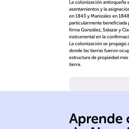
La colonización antioqueña s
asentamientos y la asignació
en 1843 y Manizales en 1848
particularmente beneficiada p
firma González, Salazar y Cí
instrumental en la confirmaci
La colonización se propagó 
donde las tierras fueron oc
estructura de propiedad más 
tierra.
territorial.
expansión
buscando
Aprende c
Marinilla
Rionegro y