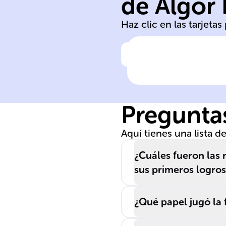
de Algor
Inició en
Haz clic en las tarjeta
Haz clic para comprobar la 
Origen
geográfico de l
colonización
Preguntas
antioqueña
Aquí tienes una lista 
¿Cuáles fueron las 
sus primeros logros 
¿Qué papel jugó la 