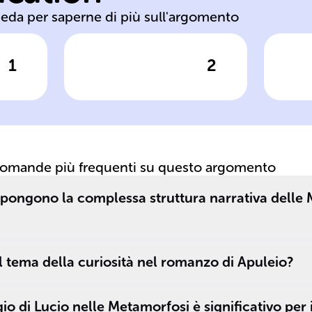
heda per saperne di più sull'argomento
1
2
posta
Clicca per vedere la risposta
Clic
'Le Metamorfosi',
L'
e
conosciute anche
Me
come 'Asinus
c
aureus', sono
__
state citate da
pr
domande più frequenti su questo argomento
______.
st
in
pongono la complessa struttura narrativa delle 
l tema della curiosità nel romanzo di Apuleio?
io di Lucio nelle Metamorfosi è significativo per 