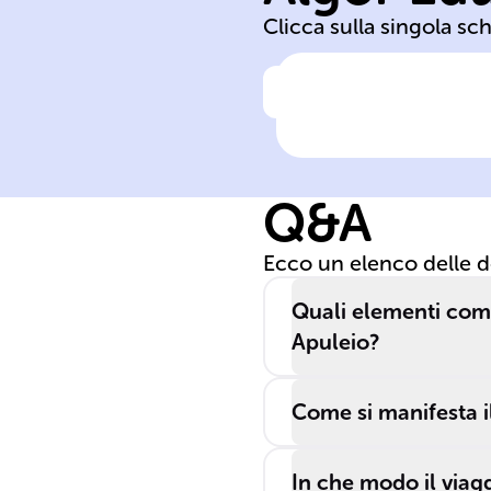
Clicca sulla singola sc
Clicca per vedere la ris
Il capolavoro di
______, scrittor
e filosofo del II
Q&A
secolo d.C., è
noto come
Ecco un elenco delle 
'L'asino d'oro'.
Quali elementi com
Apuleio?
Come si manifesta i
In che modo il viagg