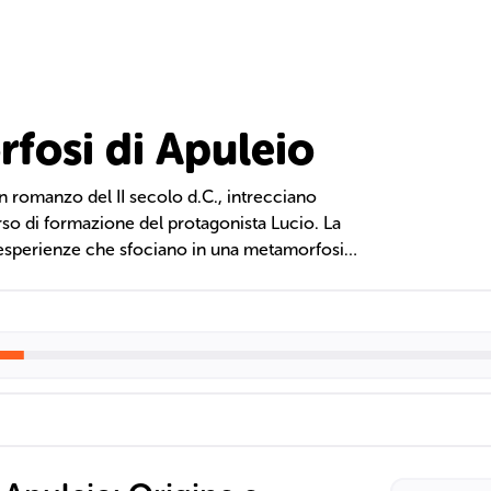
fosi di Apuleio
n romanzo del II secolo d.C., intrecciano
so di formazione del protagonista Lucio. La
o esperienze che sfociano in una metamorfosi
ome l'amore, il potere femminile e la