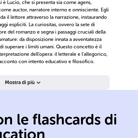
i è Lucio, che si presenta sia come agens,
 come auctor, narratore interno e onnisciente. Egli
da il lettore attraverso la narrazione, instaurando
i espliciti. La curiositas, ovvero la sete di
ore del romanzo e segna i passaggi cruciali della
mature: da disposizione innata a avventatezza
o di superare i limiti umani. Questo concetto è il
terpretazione dell'opera: il letterale e l'allegorico,
racconto con intento educativo e filosofico.
Mostra di più
n le flashcards di
ucation
Sant'Agostino
un