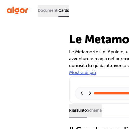
Documenti
Cards
Le Metamor
Le Metamorfosi di Apuleio, u
avventure e magia nel percor
curiosità lo guida attravers
simbolica, riflettendo temi c
Mostra di più
conoscenza.
Riassunto
Schema