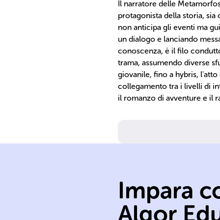
Il narratore delle Metamorfos
protagonista della storia, sia
non anticipa gli eventi ma gui
un dialogo e lanciando messagg
conoscenza, è il filo condutt
trama, assumendo diverse sfu
giovanile, fino a hybris, l'att
collegamento tra i livelli di in
il romanzo di avventure e il 
Impara co
Algor Ed
Apuleio