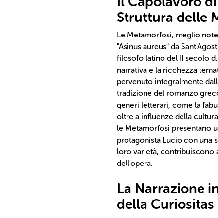
Il Capolavoro di
Struttura delle
Le Metamorfosi, meglio note 
"Asinus aureus" da Sant'Agost
filosofo latino del II secolo 
narrativa e la ricchezza tem
pervenuto integralmente dalla 
tradizione del romanzo greco 
generi letterari, come la fabula
oltre a influenze della cultur
le Metamorfosi presentano una
protagonista Lucio con una ser
loro varietà, contribuiscono 
dell'opera.
La Narrazione in
della Curiositas