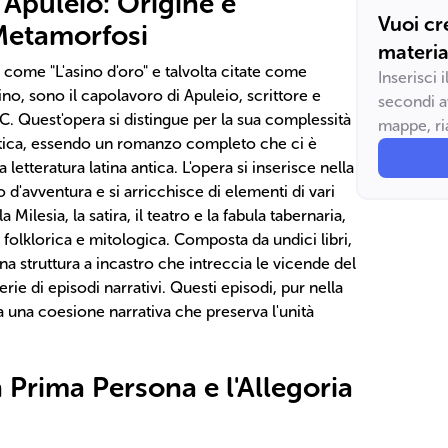
 Apuleio: Origine e
Vuoi cr
 Metamorfosi
materia
come "L'asino d'oro" e talvolta citate come
Inserisci 
ino, sono il capolavoro di Apuleio, scrittore e
secondi a
d.C. Quest'opera si distingue per la sua complessità
mappe, ria
atica, essendo un romanzo completo che ci è
letteratura latina antica. L'opera si inserisce nella
d'avventura e si arricchisce di elementi di vari
 Milesia, la satira, il teatro e la fabula tabernaria,
a folklorica e mitologica. Composta da undici libri,
 struttura a incastro che intreccia le vicende del
ie di episodi narrativi. Questi episodi, pur nella
a una coesione narrativa che preserva l'unità
 Prima Persona e l'Allegoria