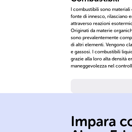
I combustibili sono materiali
fonte di innesco, rilasciano 
attraverso reazioni esoterm
Originati da materie organich
sono prevalentemente compos
di altri elementi. Vengono class
e gassosi. I combustibili liqu
grazie alla loro alta densità e
maneggevolezza nel controllo
pressione
Impara co
temperatura
meccanica