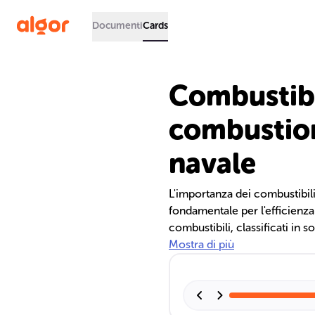
Documenti
Cards
Combustibil
combustion
navale
L'importanza dei combustibil
fondamentale per l'efficienza
combustibili, classificati in so
motori termici navali. Le prop
Mostra di più
influenzano la manipolazione
internazionali regolano la qu