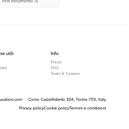
Vedi documento
rivoluzionario
se utili
Info
Prezzi
late
FAQ
Team & Careers
ucation.com
Corso Castelfidardo 30A, Torino (TO), Italy
Privacy policy
Cookie policy
Termini e condizioni