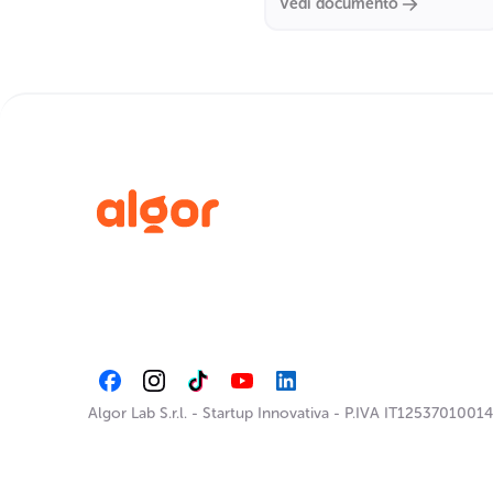
Vedi documento
Algor Lab S.r.l.
-
Startup Innovativa
-
P.IVA IT12537010014