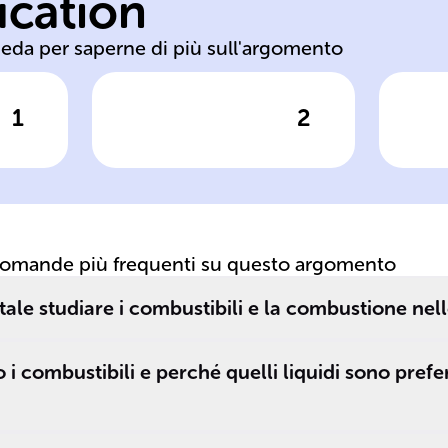
ucation
combustibili
R
heda per saperne di più sull'argomento
1
2
posta
Clicca per vedere la risposta
Clic
I ______ sono
De
cruciali per
c
_
generare
__
l'energia ______
i
necessaria e
domande più frequenti su questo argomento
e
influenzano
l'______
le studiare i combustibili e la combustione nel
operativa, la
______ e l'______
 i combustibili e perché quelli liquidi sono prefer
ambientale delle
navi.