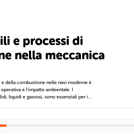
i e processi di
e nella meccanica
i e della combustione nelle navi moderne è
 operativa e l'impatto ambientale. I
lidi, liquidi e gassosi, sono essenziali per i
rietà fisiche, come viscosità e densità,
 e l'uso a bordo, mentre le normative
alità per proteggere l'ambiente.