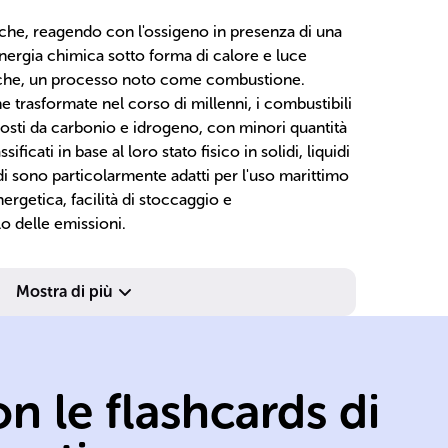
 che, reagendo con l'ossigeno in presenza di una
energia chimica sotto forma di calore e luce
iche, un processo noto come combustione.
e trasformate nel corso di millenni, i combustibili
ti da carbonio e idrogeno, con minori quantità
ificati in base al loro stato fisico in solidi, liquidi
idi sono particolarmente adatti per l'uso marittimo
nergetica, facilità di stoccaggio e
 delle emissioni.
Mostra di più
lu
ri
os
n le flashcards di
sicurezza impatto
co
termica efficienza
es