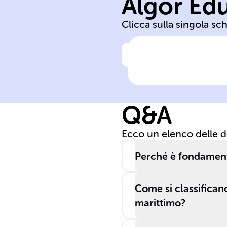
Algor Ed
termica
Clicca sulla singola sc
Clicca per vedere la ris
I motori termici
trasformano
l'energia _____
Q&A
in energia ____
utilizzando fluid
Ecco un elenco delle 
ad alta ______ 
______.
Perché è fondamenta
Come si classificano
marittimo?