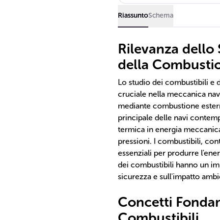
Riassunto
Schema
Rilevanza dello 
della Combusti
Lo studio dei combustibili e
cruciale nella meccanica nav
mediante combustione esterna
principale delle navi contem
termica in energia meccanica
pressioni. I combustibili, co
essenziali per produrre l'ene
dei combustibili hanno un impa
sicurezza e sull'impatto ambie
Concetti Fondam
Combustibili