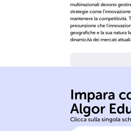
multinazionali devono gestir
strategie come l'innovazione 
mantenere la competitività. Tu
presunzione che l'innovazio
geografiche e la sua natura l
dinamicità dei mercati attuali
Impara co
multinazionali
Algor Ed
imprese
Clicca sulla singola sc