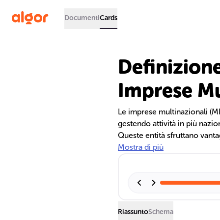
Documenti
Cards
Definizione
Imprese Mu
Le imprese multinazionali (M
gestendo attività in più nazi
Queste entità sfruttano vanta
per ottimizzare produzione e d
Mostra di più
prodotto e il Paradigma OLI s
innovazione.
Riassunto
Schema