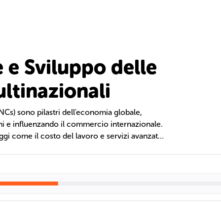
 e Sviluppo delle
ltinazionali
NCs) sono pilastri dell'economia globale,
oni e influenzando il commercio internazionale.
ggi come il costo del lavoro e servizi avanzati
istribuzione. Il modello del ciclo di vita del
piegano le loro strategie di espansione e