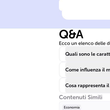
Clicca per vedere la ris
Le ______ sono
entità che
conducono affa
Q&A
a livello
internazionale,
Ecco un elenco delle 
con operazioni 
vari paesi.
Quali sono le carat
Come influenza il m
Cosa rappresenta il
Contenuti Simili
Economia