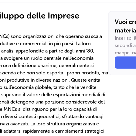
viluppo delle Imprese
Vuoi cr
materia
MNCs) sono organizzazioni che operano su scala
Inserisci 
oduttive e commerciali in più paesi. La loro
secondi a
analisi approfondite a partire dagli anni '80,
mappe, ria
 a svolgere un ruolo centrale nell'economia
a una definizione unanime, generalmente si
azienda che non solo esporta i propri prodotti, ma
ni produttive in diverse nazioni. Queste entità
o sull'economia globale, tanto che le vendite
so superano il valore delle esportazioni mondiali di
ionali detengono una porzione considerevole del
 MNCs si distinguono per la loro capacità di
in diversi contesti geografici, sfruttando vantaggi
vizi avanzati. La loro struttura organizzativa è
di adattarsi rapidamente a cambiamenti strategici