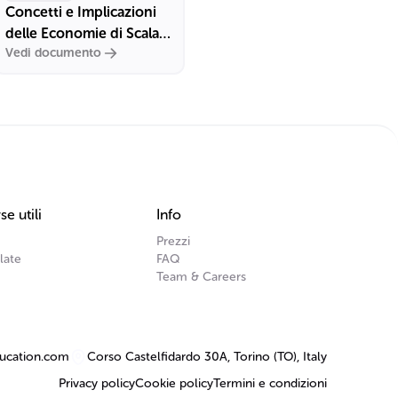
Concetti e Implicazioni
delle Economie di Scala e
Vedi documento
di Scopo
se utili
Info
Prezzi
late
FAQ
Team & Careers
ucation.com
Corso Castelfidardo 30A, Torino (TO), Italy
Privacy policy
Cookie policy
Termini e condizioni