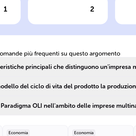
1
2
posta
Clicca per vedere la risposta
Clic
Queste
Le
organizzazioni
fi
ri
hanno iniziato a
mu
influenzare
s
fortemente
il
domande più frequenti su questo argomento
in
l'economia
__
globale a partire
di
teristiche principali che distinguono un'impresa 
dagli ______.
odello del ciclo di vita del prodotto la produzio
 Paradigma OLI nell'ambito delle imprese multin
Economia
Economia