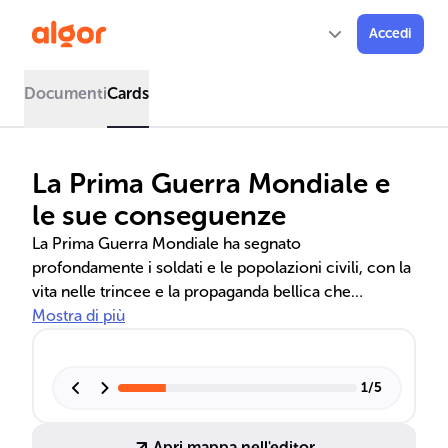
Accedi
Documenti
Cards
La Prima Guerra Mondiale e
le sue conseguenze
La Prima Guerra Mondiale ha segnato
profondamente i soldati e le popolazioni civili, con la
vita nelle trincee e la propaganda bellica che
impattava il morale. Le strategie belliche, come la
Mostra di più
guerra sottomarina tedesca, e l'entrata degli USA nel
conflitto, hanno determinato svolte cruciali. La fine
della guerra ha portato a nuovi assetti geopolitici e
1
/
5
alla nascita della Società delle Nazioni, nonostante i
suoi limiti.
Apri mappa nell'editor