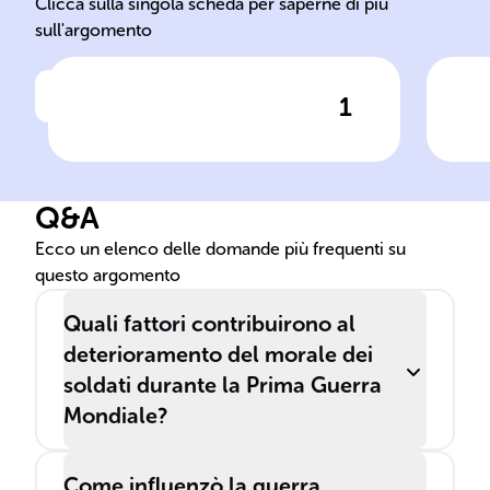
Clicca sulla singola scheda per saperne di più
sull'argomento
1
Clicca per vedere la risposta
La ______ iniziò nel ______ e
Le 
terminò nel ______,
___
trasformandosi in un
era
Q&A
conflitto di vasta scala.
mal
onn
Ecco un elenco delle domande più frequenti su
questo argomento
Quali fattori contribuirono al
deterioramento del morale dei
soldati durante la Prima Guerra
Mondiale?
Come influenzò la guerra