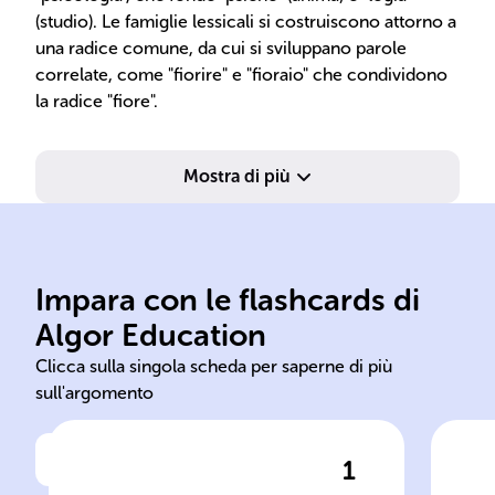
(studio). Le famiglie lessicali si costruiscono attorno a
una radice comune, da cui si sviluppano parole
correlate, come "fiorire" e "fioraio" che condividono
la radice "fiore".
Mostra di più
grammaticali.
indica categorie
Impara con le flashcards di
porta significato, desinenza
o' 
Algor Education
Radice e desinenza: radice
Ind
Clicca sulla singola scheda per saperne di più
sull'argomento
1
Clicca per vedere la risposta
Componenti delle parole
Fun