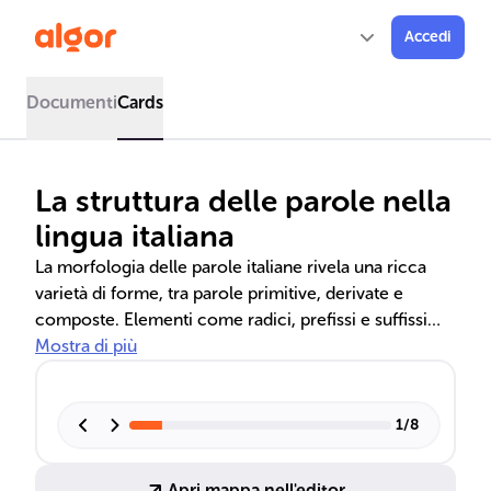
Accedi
Documenti
Cards
La struttura delle parole nella
lingua italiana
La morfologia delle parole italiane rivela una ricca
varietà di forme, tra parole primitive, derivate e
composte. Elementi come radici, prefissi e suffissi
giocano un ruolo cruciale nella formazione del
Mostra di più
lessico, permettendo di esprimere concetti
complessi e di arricchire la comunicazione. La
comprensione di questi meccanismi è essenziale per
1
/
8
l'analisi linguistica e l'evoluzione della lingua.
Apri mappa nell'editor